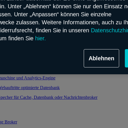
in. Unter „Ablehnen“ können Sie nur den Einsatz 
ssen. Unter „Anpassen“ können Sie einzelne
alierbarer und verwalteter Kubernetes-Service
cke zulassen. Weitere Informationen, auch zu I
oud-Infrastruktur
iderrufsrecht, finden Sie in unseren
Datenschutzhi
um finden Sie
hier.
ht relationale Datenbank im Flex Modell
Ablehnen
bjekt-relationale Datenbank im Flex Modell
 und performanter Speicher dank Enterprise-Datenbank
maschine und Analytics-Engine
Webauftritte optimierte Datenbank
pecher für Cache, Datenbank oder Nachrichtenbroker
ge Broker