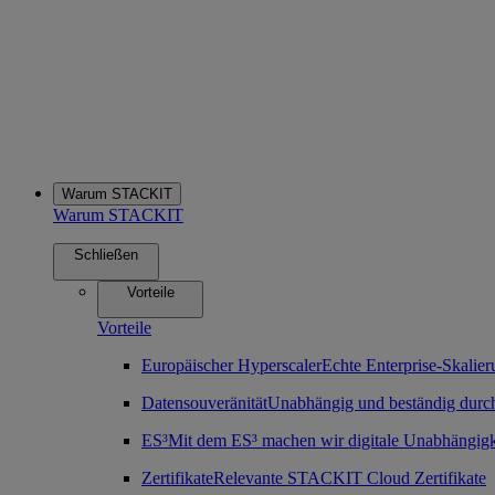
Warum STACKIT
Warum STACKIT
Schließen
Vorteile
Vorteile
Europäischer Hyperscaler
Echte Enterprise-Skalier
Datensouveränität
Unabhängig und beständig durch
ES³
Mit dem ES³ machen wir digitale Unabhängigk
Zertifikate
Relevante STACKIT Cloud Zertifikate