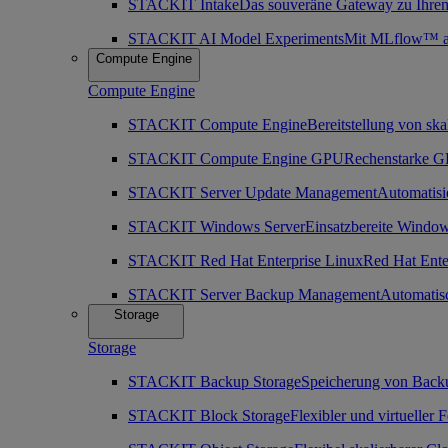
STACKIT Intake
Das souveräne Gateway zu Ihre
STACKIT AI Model Experiments
Mit MLflow™ as 
Compute Engine
Compute Engine
STACKIT Compute Engine
Bereitstellung von ska
STACKIT Compute Engine GPU
Rechenstarke GP
STACKIT Server Update Management
Automatisi
STACKIT Windows Server
Einsatzbereite Window
STACKIT Red Hat Enterprise Linux
Red Hat Enter
STACKIT Server Backup Management
Automatis
Storage
Storage
STACKIT Backup Storage
Speicherung von Back
STACKIT Block Storage
Flexibler und virtueller 