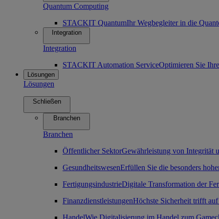
Quantum Computing
STACKIT Quantum
Ihr Wegbegleiter in die Qua
Integration
Integration
STACKIT Automation Service
Optimieren Sie Ihr
Lösungen
Lösungen
Schließen
Branchen
Branchen
Öffentlicher Sektor
Gewährleistung von Integrität u
Gesundheitswesen
Erfüllen Sie die besonders ho
Fertigungsindustrie
Digitale Transformation der Fe
Finanzdienstleistungen
Höchste Sicherheit trifft auf
Handel
Wie Digitalisierung im Handel zum Gamec