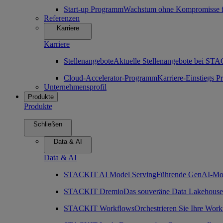
Start-up Programm
Wachstum ohne Kompromisse für
Referenzen
Karriere
Karriere
Stellenangebote
Aktuelle Stellenangebote bei ST
Cloud-Accelerator-Programm
Karriere-Einstiegs
Unternehmensprofil
Produkte
Produkte
Schließen
Data & AI
Data & AI
STACKIT AI Model Serving
Führende GenAI-Mode
STACKIT Dremio
Das souveräne Data Lakehouse
STACKIT Workflows
Orchestrieren Sie Ihre Work