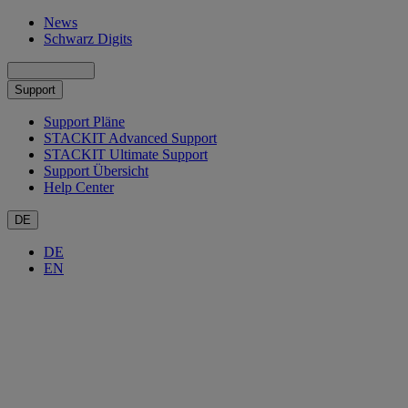
News
Schwarz Digits
Support
Support Pläne
STACKIT Advanced Support
STACKIT Ultimate Support
Support Übersicht
Help Center
DE
DE
EN