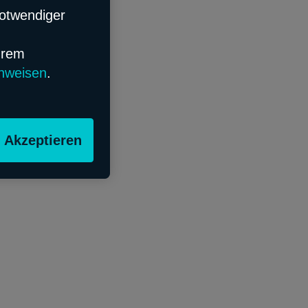
notwendiger
hrem
nweisen
.
Akzeptieren