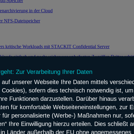
oud-Speicher
enarchivierung in der Cloud
ker NFS-Dateispeicher
ers kritische Workloads mit STACKIT Confidential Server
loads einfach und nachweisbar vor unbefugten Zugriffen Dritter schü
rgeht: Zur Verarbeitung Ihrer Daten
 auf unserer Webseite Ihre Daten mittels verschie
keit durch effiziente Verteilung des Datenverkehrs
 Cookies), sofern dies technisch notwendig ist, um
e Lastverteilung für Ihre Webanwendungen
hre Funktionen darzustellen. Darüber hinaus verarb
flösung
ten für komfortable Webseiteneinstellungen, zur E
ach und zuverlässig Network Content verteilen
er für personalisierte (Werbe-) Maßnahmen nur, sof
“ Ihre Einwilligung hierzu erteilen. Dies schließt 
erbarer Konnektivitäts- und Sicherheitsservice
s in Länder außerhalb der EU ohne angemessenes