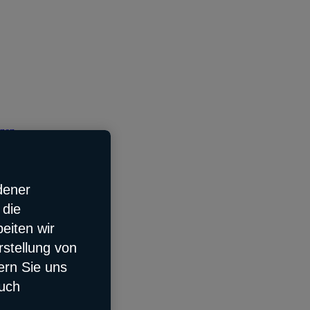
tzen
dener
 die
eiten wir
rstellung von
ern Sie uns
auch