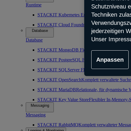
Runtime
Schutzniveau e
Techniken zula
STACKIT Kubernetes Engine (SKE)
Robuster, sk
Verwendungszwe
STACKIT Cloud Foundry
Vorkonfiguration der Cl
jederzeitigen W
Database
Unser Impress
Database
STACKIT MongoDB Flex
Komplettverwaltete nic
Anpassen
STACKIT PostgreSQL Flex
Komplett verwaltete o
STACKIT SQLServer Flex
Maximal zuverlässiger
STACKIT OpenSearch
Komplett verwaltete Such
STACKIT MariaDB
Relationale, für dynamische 
STACKIT Key Value Store
Flexibler In-Memory-S
Messaging
Messaging
STACKIT RabbitMQ
Komplett verwalteter Messa
Logging & Monitoring