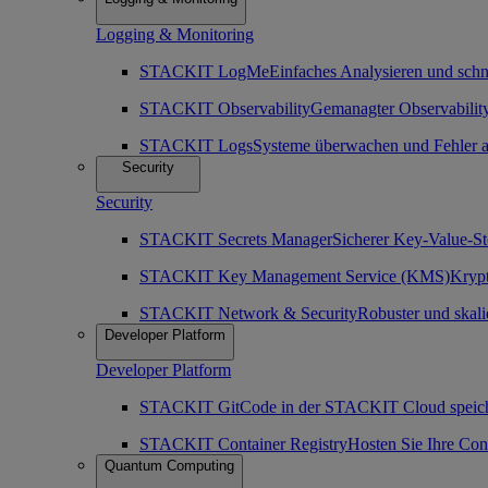
Logging & Monitoring
STACKIT LogMe
Einfaches Analysieren und sch
STACKIT Observability
Gemanagter Observability
STACKIT Logs
Systeme überwachen und Fehler a
Security
Security
STACKIT Secrets Manager
Sicherer Key-Value-St
STACKIT Key Management Service (KMS)
Krypt
STACKIT Network & Security
Robuster und skali
Developer Platform
Developer Platform
STACKIT Git
Code in der STACKIT Cloud speich
STACKIT Container Registry
Hosten Sie Ihre Co
Quantum Computing