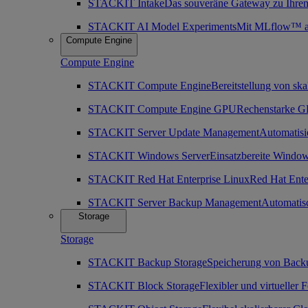
STACKIT Intake
Das souveräne Gateway zu Ihre
STACKIT AI Model Experiments
Mit MLflow™ as 
Compute Engine
Compute Engine
STACKIT Compute Engine
Bereitstellung von ska
STACKIT Compute Engine GPU
Rechenstarke GP
STACKIT Server Update Management
Automatisi
STACKIT Windows Server
Einsatzbereite Window
STACKIT Red Hat Enterprise Linux
Red Hat Enter
STACKIT Server Backup Management
Automatis
Storage
Storage
STACKIT Backup Storage
Speicherung von Back
STACKIT Block Storage
Flexibler und virtueller 