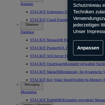
Runtime
Schutzniveau e
Techniken zula
STACKIT Kubernetes Engine (SKE)
Robuster, sk
Verwendungszwe
STACKIT Cloud Foundry
Vorkonfiguration der Cl
jederzeitigen W
Database
Unser Impress
Database
STACKIT MongoDB Flex
Komplettverwaltete nic
Anpassen
STACKIT PostgreSQL Flex
Komplett verwaltete o
STACKIT SQLServer Flex
Maximal zuverlässiger
STACKIT OpenSearch
Komplett verwaltete Such
STACKIT MariaDB
Relationale, für dynamische 
STACKIT Key Value Store
Flexibler In-Memory-S
Messaging
Messaging
STACKIT RabbitMQ
Komplett verwalteter Messa
Logging & Monitoring