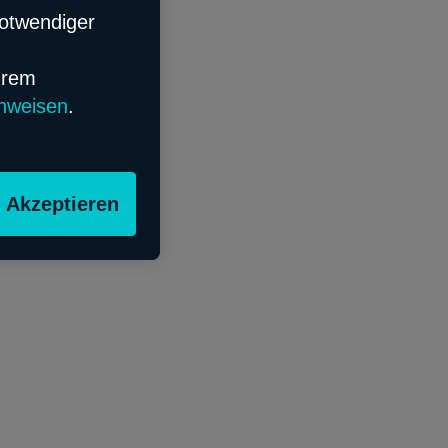
notwendiger
hrem
nweisen
.
Akzeptieren