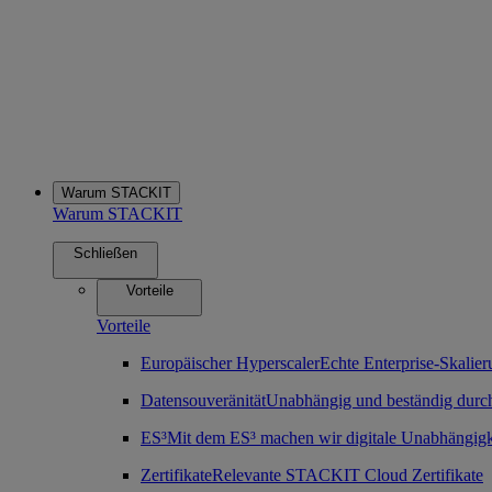
Warum STACKIT
Warum STACKIT
Schließen
Vorteile
Vorteile
Europäischer Hyperscaler
Echte Enterprise-Skalier
Datensouveränität
Unabhängig und beständig durch
ES³
Mit dem ES³ machen wir digitale Unabhängigk
Zertifikate
Relevante STACKIT Cloud Zertifikate