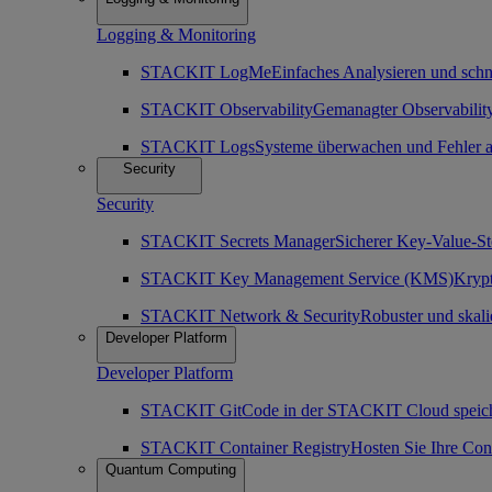
Logging & Monitoring
STACKIT LogMe
Einfaches Analysieren und sch
STACKIT Observability
Gemanagter Observability
STACKIT Logs
Systeme überwachen und Fehler a
Security
Security
STACKIT Secrets Manager
Sicherer Key-Value-St
STACKIT Key Management Service (KMS)
Krypt
STACKIT Network & Security
Robuster und skali
Developer Platform
Developer Platform
STACKIT Git
Code in der STACKIT Cloud speich
STACKIT Container Registry
Hosten Sie Ihre Co
Quantum Computing