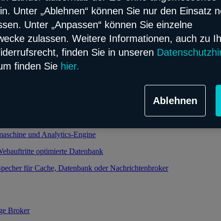
in. Unter „Ablehnen“ können Sie nur den Einsatz 
ssen. Unter „Anpassen“ können Sie einzelne
alierbarer und verwalteter Kubernetes-Service
cke zulassen. Weitere Informationen, auch zu I
oud-Infrastruktur
iderrufsrecht, finden Sie in unseren
Datenschutzhi
um finden Sie
hier.
ht relationale Datenbank im Flex Modell
Ablehnen
bjekt-relationale Datenbank im Flex Modell
 und performanter Speicher dank Enterprise-Datenbank
maschine und Analytics-Engine
Webauftritte optimierte Datenbank
pecher für Cache, Datenbank oder Nachrichtenbroker
ge Broker