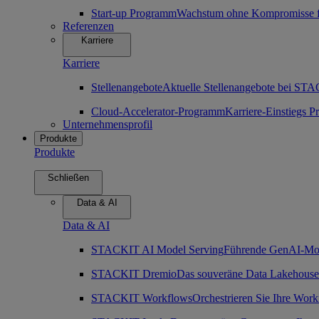
Start-up Programm
Wachstum ohne Kompromisse für
Referenzen
Karriere
Karriere
Stellenangebote
Aktuelle Stellenangebote bei ST
Cloud-Accelerator-Programm
Karriere-Einstiegs
Unternehmensprofil
Produkte
Produkte
Schließen
Data & AI
Data & AI
STACKIT AI Model Serving
Führende GenAI-Mode
STACKIT Dremio
Das souveräne Data Lakehouse
STACKIT Workflows
Orchestrieren Sie Ihre Work