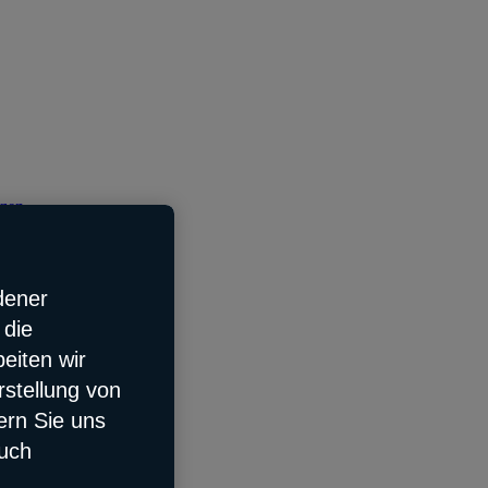
tzen
dener
 die
eiten wir
rstellung von
ern Sie uns
auch