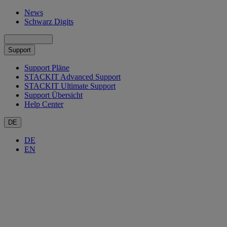
News
Schwarz Digits
Support
Support Pläne
STACKIT Advanced Support
STACKIT Ultimate Support
Support Übersicht
Help Center
DE
DE
EN