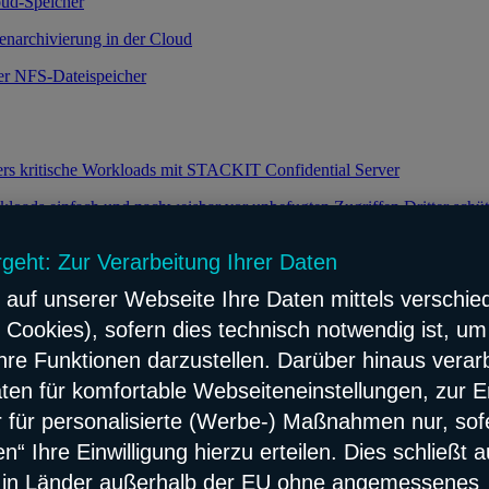
oud-Speicher
enarchivierung in der Cloud
ker NFS-Dateispeicher
ers kritische Workloads mit STACKIT Confidential Server
loads einfach und nachweisbar vor unbefugten Zugriffen Dritter schü
rgeht: Zur Verarbeitung Ihrer Daten
 auf unserer Webseite Ihre Daten mittels verschie
keit durch effiziente Verteilung des Datenverkehrs
 Cookies), sofern dies technisch notwendig ist, um
e Lastverteilung für Ihre Webanwendungen
hre Funktionen darzustellen. Darüber hinaus verarb
flösung
ten für komfortable Webseiteneinstellungen, zur E
ach und zuverlässig Network Content verteilen
er für personalisierte (Werbe-) Maßnahmen nur, sof
“ Ihre Einwilligung hierzu erteilen. Dies schließt 
erbarer Konnektivitäts- und Sicherheitsservice
s in Länder außerhalb der EU ohne angemessenes