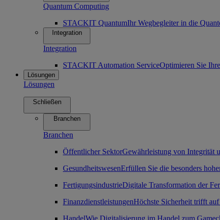
Quantum Computing
STACKIT Quantum
Ihr Wegbegleiter in die Qua
Integration
Integration
STACKIT Automation Service
Optimieren Sie Ihr
Lösungen
Lösungen
Schließen
Branchen
Branchen
Öffentlicher Sektor
Gewährleistung von Integrität u
Gesundheitswesen
Erfüllen Sie die besonders ho
Fertigungsindustrie
Digitale Transformation der Fe
Finanzdienstleistungen
Höchste Sicherheit trifft auf
Handel
Wie Digitalisierung im Handel zum Gamec