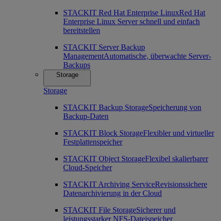
STACKIT Red Hat Enterprise Linux
Red Hat
Enterprise Linux Server schnell und einfach
bereitstellen
STACKIT Server Backup
Management
Automatische, überwachte Server-
Backups
Storage
Storage
STACKIT Backup Storage
Speicherung von
Backup-Daten
STACKIT Block Storage
Flexibler und virtueller
Festplattenspeicher
STACKIT Object Storage
Flexibel skalierbarer
Cloud-Speicher
STACKIT Archiving Service
Revisionssichere
Datenarchivierung in der Cloud
STACKIT File Storage
Sicherer und
leistungsstarker NFS-Dateispeicher