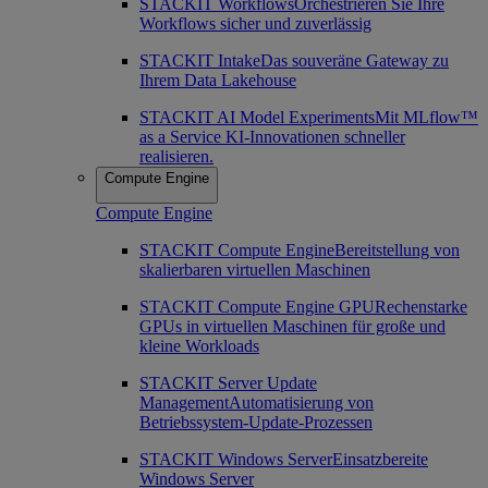
STACKIT Workflows
Orchestrieren Sie Ihre
Workflows sicher und zuverlässig
STACKIT Intake
Das souveräne Gateway zu
Ihrem Data Lakehouse
STACKIT AI Model Experiments
Mit MLflow™
as a Service KI-Innovationen schneller
realisieren.
Compute Engine
Compute Engine
STACKIT Compute Engine
Bereitstellung von
skalierbaren virtuellen Maschinen
STACKIT Compute Engine GPU
Rechenstarke
GPUs in virtuellen Maschinen für große und
kleine Workloads
STACKIT Server Update
Management
Automatisierung von
Betriebssystem-Update-Prozessen
STACKIT Windows Server
Einsatzbereite
Windows Server