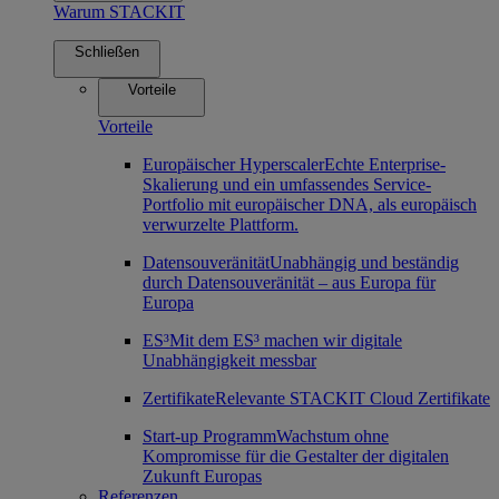
Warum STACKIT
Schließen
Vorteile
Vorteile
Europäischer Hyperscaler
Echte Enterprise-
Skalierung und ein umfassendes Service-
Portfolio mit europäischer DNA, als europäisch
verwurzelte Plattform.
Datensouveränität
Unabhängig und beständig
durch Datensouveränität – aus Europa für
Europa
ES³
Mit dem ES³ machen wir digitale
Unabhängigkeit messbar
Zertifikate
Relevante STACKIT Cloud Zertifikate
Start-up Programm
Wachstum ohne
Kompromisse für die Gestalter der digitalen
Zukunft Europas
Referenzen