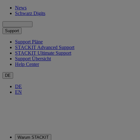
News
Schwarz Digits
Support
Support Pläne
STACKIT Advanced Support
STACKIT Ultimate Support
Support Übersicht
Help Center
DE
DE
EN
Warum STACKIT