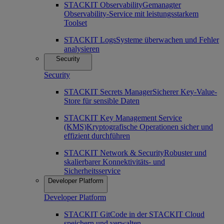
STACKIT Observability
Gemanagter
Observability-Service mit leistungsstarkem
Toolset
STACKIT Logs
Systeme überwachen und Fehler
analysieren
Security
Security
STACKIT Secrets Manager
Sicherer Key-Value-
Store für sensible Daten
STACKIT Key Management Service
(KMS)
Kryptografische Operationen sicher und
effizient durchführen
STACKIT Network & Security
Robuster und
skalierbarer Konnektivitäts- und
Sicherheitsservice
Developer Platform
Developer Platform
STACKIT Git
Code in der STACKIT Cloud
speichern und verwalten