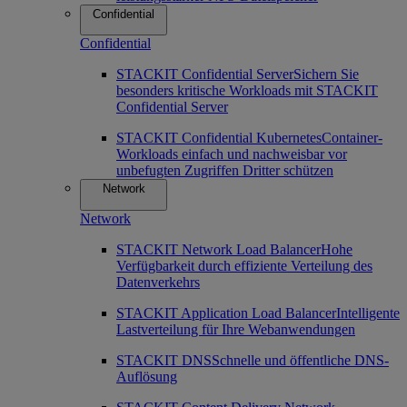
Confidential
Confidential
STACKIT Confidential Server
Sichern Sie
besonders kritische Workloads mit STACKIT
Confidential Server
STACKIT Confidential Kubernetes
Container-
Workloads einfach und nachweisbar vor
unbefugten Zugriffen Dritter schützen
Network
Network
STACKIT Network Load Balancer
Hohe
Verfügbarkeit durch effiziente Verteilung des
Datenverkehrs
STACKIT Application Load Balancer
Intelligente
Lastverteilung für Ihre Webanwendungen
STACKIT DNS
Schnelle und öffentliche DNS-
Auflösung