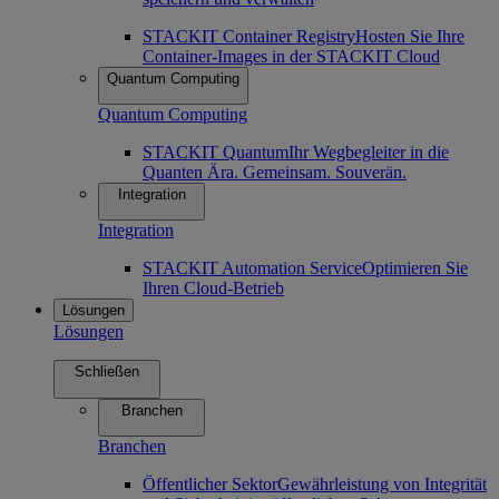
STACKIT Container Registry
Hosten Sie Ihre
Container-Images in der STACKIT Cloud
Quantum Computing
Quantum Computing
STACKIT Quantum
Ihr Wegbegleiter in die
Quanten Ära. Gemeinsam. Souverän.
Integration
Integration
STACKIT Automation Service
Optimieren Sie
Ihren Cloud-Betrieb
Lösungen
Lösungen
Schließen
Branchen
Branchen
Öffentlicher Sektor
Gewährleistung von Integrität