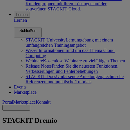
Kundengruppen mit Ihren Lösungen auf der
souveränen STACKIT Cloud.
Lernen
Lernen
Schließen
STACKIT University
Lernumgebung mit einem
umfangreichen Trainingsangebot
Wissen
Informationen rund um das Thema Cloud
Computing
Webinare
Kostenlose Webinare zu vielfältigen Themen
Release Notes
Finden Sie die neuesten Funktionen,
Verbesserungen und Fehlerbehebungen
STACKIT Docs
Umfassende Anleitungen, technische
Referenzen und praktische Tutorials
Events
Marketplace
Portal
Marketplace
Kontakt
STACKIT Dremio