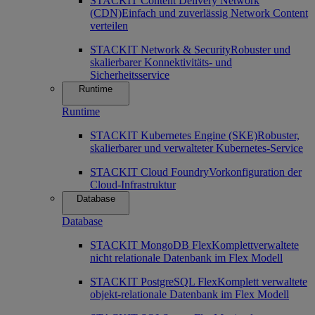
STACKIT Content Delivery Network
(CDN)
Einfach und zuverlässig Network Content
verteilen
STACKIT Network & Security
Robuster und
skalierbarer Konnektivitäts- und
Sicherheitsservice
Runtime
Runtime
STACKIT Kubernetes Engine (SKE)
Robuster,
skalierbarer und verwalteter Kubernetes-Service
STACKIT Cloud Foundry
Vorkonfiguration der
Cloud-Infrastruktur
Database
Database
STACKIT MongoDB Flex
Komplettverwaltete
nicht relationale Datenbank im Flex Modell
STACKIT PostgreSQL Flex
Komplett verwaltete
objekt-relationale Datenbank im Flex Modell