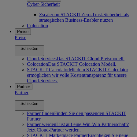
Cyber-Sicherheit
Zscaler on STACKIT
Zero-Trust-Sicherheit als
strategischen Business-Enabler nutzen
Colocation
Preise
Preise
Schließen
Cloud-Services
Das STACKIT Cloud Preismodell.
Colocation
Das STACKIT Colocation Modell.
STACKIT Calculator
Mit dem STACKIT Calculator
ermöglichen wir volle Kostentransparenz für unsere
Cloud-Services.
Partner
Partner
Schließen
Partner finden
Finden Sie den passenden STACKIT
Partner.
Partner werden
Lust auf eine Win-Win-Partnerschaft?
Jetzt Cloud-Partner werden.
STACKIT Marketplace Partner
Erschließen Sie neue