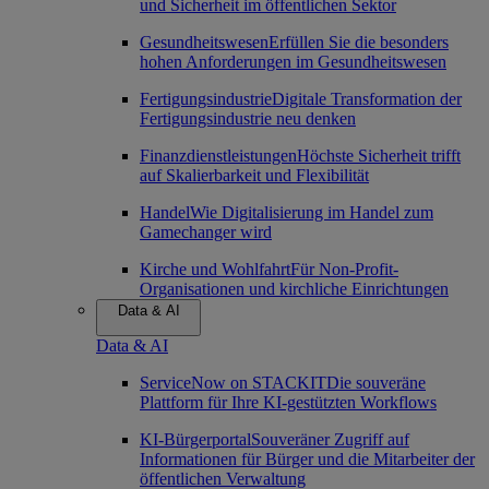
und Sicherheit im öffentlichen Sektor
Gesundheitswesen
Erfüllen Sie die besonders
hohen Anforderungen im Gesundheitswesen
Fertigungsindustrie
Digitale Transformation der
Fertigungsindustrie neu denken
Finanzdienstleistungen
Höchste Sicherheit trifft
auf Skalierbarkeit und Flexibilität
Handel
Wie Digitalisierung im Handel zum
Gamechanger wird
Kirche und Wohlfahrt
Für Non-Profit-
Organisationen und kirchliche Einrichtungen
Data & AI
Data & AI
ServiceNow on STACKIT
Die souveräne
Plattform für Ihre KI-gestützten Workflows
KI-Bürgerportal
Souveräner Zugriff auf
Informationen für Bürger und die Mitarbeiter der
öffentlichen Verwaltung