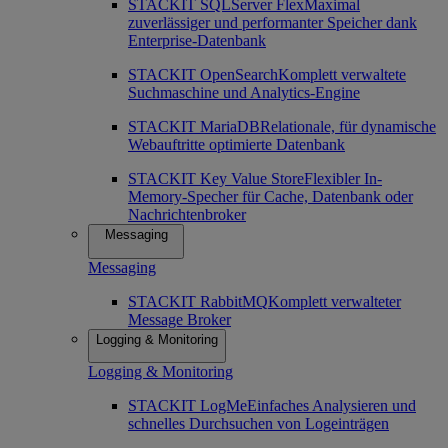
STACKIT SQLServer Flex
Maximal
zuverlässiger und performanter Speicher dank
Enterprise-Datenbank
STACKIT OpenSearch
Komplett verwaltete
Suchmaschine und Analytics-Engine
STACKIT MariaDB
Relationale, für dynamische
Webauftritte optimierte Datenbank
STACKIT Key Value Store
Flexibler In-
Memory-Specher für Cache, Datenbank oder
Nachrichtenbroker
Messaging
Messaging
STACKIT RabbitMQ
Komplett verwalteter
Message Broker
Logging & Monitoring
Logging & Monitoring
STACKIT LogMe
Einfaches Analysieren und
schnelles Durchsuchen von Logeinträgen