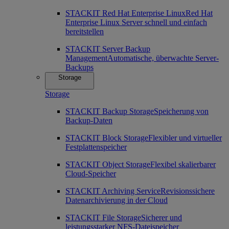
STACKIT Red Hat Enterprise Linux
Red Hat
Enterprise Linux Server schnell und einfach
bereitstellen
STACKIT Server Backup
Management
Automatische, überwachte Server-
Backups
Storage
Storage
STACKIT Backup Storage
Speicherung von
Backup-Daten
STACKIT Block Storage
Flexibler und virtueller
Festplattenspeicher
STACKIT Object Storage
Flexibel skalierbarer
Cloud-Speicher
STACKIT Archiving Service
Revisionssichere
Datenarchivierung in der Cloud
STACKIT File Storage
Sicherer und
leistungsstarker NFS-Dateispeicher