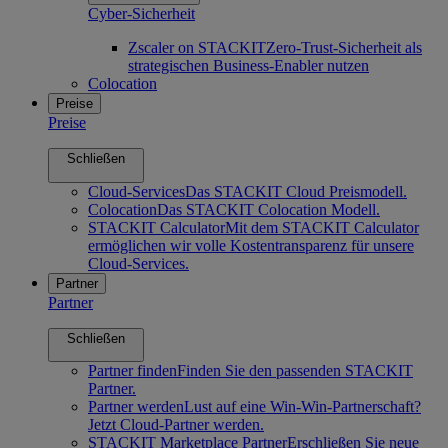
Cyber-Sicherheit
Zscaler on STACKIT
Zero-Trust-Sicherheit als
strategischen Business-Enabler nutzen
Colocation
Preise
Preise
Schließen
Cloud-Services
Das STACKIT Cloud Preismodell.
Colocation
Das STACKIT Colocation Modell.
STACKIT Calculator
Mit dem STACKIT Calculator
ermöglichen wir volle Kostentransparenz für unsere
Cloud-Services.
Partner
Partner
Schließen
Partner finden
Finden Sie den passenden STACKIT
Partner.
Partner werden
Lust auf eine Win-Win-Partnerschaft?
Jetzt Cloud-Partner werden.
STACKIT Marketplace Partner
Erschließen Sie neue