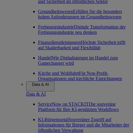
und Sicherheit im öffentlichen Sektor
Gesundheitswesen
Erfüllen Sie die besonders
hohen Anforderungen im Gesundheitswesen
Fertigungsindustrie
Digitale Transformation der
Fertigungsindustrie neu denken
Finanzdienstleistungen
Höchste Sicherheit trifft
auf Skalierbarkeit und Flexibilität
Handel
Wie Digitalisierung im Handel zum
Gamechanger wird
Kirche und Wohlfahrt
Für Non-Profit-
Organisationen und kirchliche Einrichtungen
Data & AI
Data & AI
ServiceNow on STACKIT
Die souveräne
Plattform für Ihre KI-gestützten Workflows
KI-Bürgerportal
Souveräner Zugriff auf
Informationen für Bürger und die Mitarbeiter der
öffentlichen Verwaltung