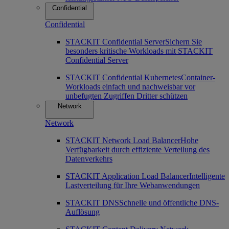
Confidential
Confidential
STACKIT Confidential Server
Sichern Sie
besonders kritische Workloads mit STACKIT
Confidential Server
STACKIT Confidential Kubernetes
Container-
Workloads einfach und nachweisbar vor
unbefugten Zugriffen Dritter schützen
Network
Network
STACKIT Network Load Balancer
Hohe
Verfügbarkeit durch effiziente Verteilung des
Datenverkehrs
STACKIT Application Load Balancer
Intelligente
Lastverteilung für Ihre Webanwendungen
STACKIT DNS
Schnelle und öffentliche DNS-
Auflösung