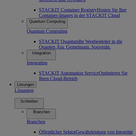
STACKIT Container Registry
Hosten Sie Ihre
Container-Images in der STACKIT Cloud
Quantum Computing
Quantum Computing
STACKIT Quantum
Ihr Wegbegleiter in die
Quanten Ära. Gemeinsam. Souverän.
Integration
Integration
STACKIT Automation Service
Optimieren Sie
Ihren Cloud-Betrieb
Lösungen
Lösungen
Schließen
Branchen
Branchen
Öffentlicher Sektor
Gewährleistung von Integrität