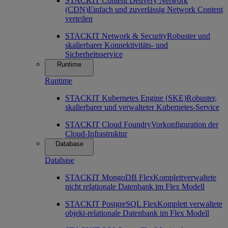
STACKIT Content Delivery Network
(CDN)
Einfach und zuverlässig Network Content
verteilen
STACKIT Network & Security
Robuster und
skalierbarer Konnektivitäts- und
Sicherheitsservice
Runtime
Runtime
STACKIT Kubernetes Engine (SKE)
Robuster,
skalierbarer und verwalteter Kubernetes-Service
STACKIT Cloud Foundry
Vorkonfiguration der
Cloud-Infrastruktur
Database
Database
STACKIT MongoDB Flex
Komplettverwaltete
nicht relationale Datenbank im Flex Modell
STACKIT PostgreSQL Flex
Komplett verwaltete
objekt-relationale Datenbank im Flex Modell