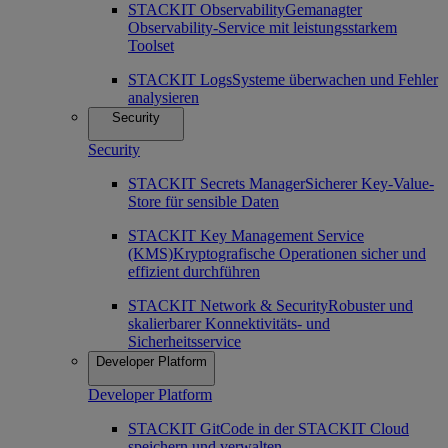
STACKIT Observability
Gemanagter
Observability-Service mit leistungsstarkem
Toolset
STACKIT Logs
Systeme überwachen und Fehler
analysieren
Security
Security
STACKIT Secrets Manager
Sicherer Key-Value-
Store für sensible Daten
STACKIT Key Management Service
(KMS)
Kryptografische Operationen sicher und
effizient durchführen
STACKIT Network & Security
Robuster und
skalierbarer Konnektivitäts- und
Sicherheitsservice
Developer Platform
Developer Platform
STACKIT Git
Code in der STACKIT Cloud
speichern und verwalten