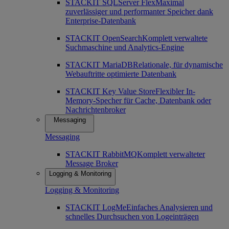
STACKIT SQLServer Flex
Maximal
zuverlässiger und performanter Speicher dank
Enterprise-Datenbank
STACKIT OpenSearch
Komplett verwaltete
Suchmaschine und Analytics-Engine
STACKIT MariaDB
Relationale, für dynamische
Webauftritte optimierte Datenbank
STACKIT Key Value Store
Flexibler In-
Memory-Specher für Cache, Datenbank oder
Nachrichtenbroker
Messaging
Messaging
STACKIT RabbitMQ
Komplett verwalteter
Message Broker
Logging & Monitoring
Logging & Monitoring
STACKIT LogMe
Einfaches Analysieren und
schnelles Durchsuchen von Logeinträgen