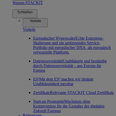
Warum STACKIT
Schließen
Vorteile
Vorteile
Europäischer Hyperscaler
Echte Enterprise-
Skalierung und ein umfassendes Service-
Portfolio mit europäischer DNA, als europäisch
verwurzelte Plattform.
Datensouveränität
Unabhängig und beständig
durch Datensouveränität – aus Europa für
Europa
ES³
Mit dem ES³ machen wir digitale
Unabhängigkeit messbar
Zertifikate
Relevante STACKIT Cloud Zertifikate
Start-up Programm
Wachstum ohne
Kompromisse für die Gestalter der digitalen
Zukunft Europas
Referenzen