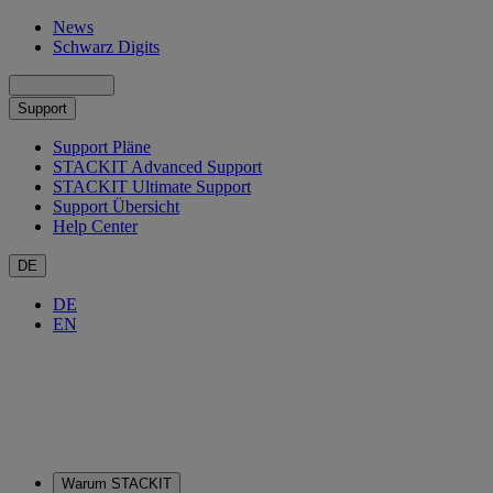
News
Schwarz Digits
Support
Support Pläne
STACKIT Advanced Support
STACKIT Ultimate Support
Support Übersicht
Help Center
DE
DE
EN
Warum STACKIT