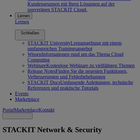
Kundengruppen mit Ihren Lösungen auf der
souveränen STACKIT Cloud.
Lernen
Lernen
Schließen
STACKIT University
Lernumgebung mit einem
umfangreichen Trainingsangebot
Wissen
Informationen rund um das Thema Cloud
Computing
Webinare
Kostenlose Webinare zu vielfältigen Themen
Release Notes
Finden Sie die neuesten Funktionen,
Verbesserungen und Fehlerbehebungen
STACKIT Docs
Umfassende Anleitungen, technische
Referenzen und praktische Tutorials
Events
Marketplace
Portal
Marketplace
Kontakt
STACKIT Network & Security