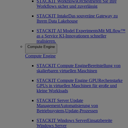
STACKIT Workflows
Orchestrieren Sie Ihre
Workflows sicher und zuverlässig
STACKIT Intake
Das souveräne Gateway zu
Ihrem Data Lakehouse
STACKIT AI Model Experiments
Mit MLflow™
as a Service KI-Innovationen schneller
realisieren.
Compute Engine
Compute Engine
STACKIT Compute Engine
Bereitstellung von
skalierbaren virtuellen Maschinen
STACKIT Compute Engine GPU
Rechenstarke
GPUs in virtuellen Maschinen für große und
kleine Workloads
STACKIT Server Update
Management
Automatisierung von
Betriebssystem-Update-Prozessen
STACKIT Windows Server
Einsatzbereite
Windows Server