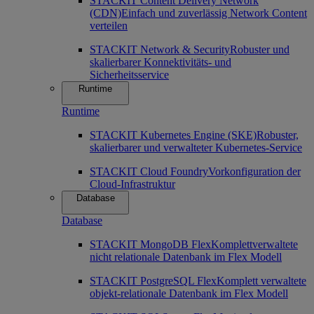
STACKIT Content Delivery Network
(CDN)
Einfach und zuverlässig Network Content
verteilen
STACKIT Network & Security
Robuster und
skalierbarer Konnektivitäts- und
Sicherheitsservice
Runtime
Runtime
STACKIT Kubernetes Engine (SKE)
Robuster,
skalierbarer und verwalteter Kubernetes-Service
STACKIT Cloud Foundry
Vorkonfiguration der
Cloud-Infrastruktur
Database
Database
STACKIT MongoDB Flex
Komplettverwaltete
nicht relationale Datenbank im Flex Modell
STACKIT PostgreSQL Flex
Komplett verwaltete
objekt-relationale Datenbank im Flex Modell