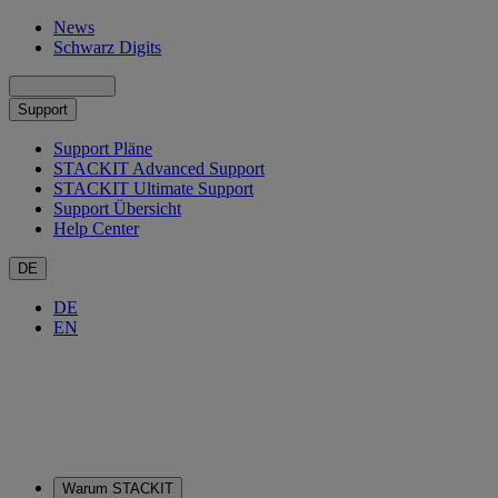
News
Schwarz Digits
Support
Support Pläne
STACKIT Advanced Support
STACKIT Ultimate Support
Support Übersicht
Help Center
DE
DE
EN
Warum STACKIT