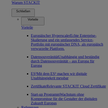
Warum STACKIT
Schließen
Vorteile
Vorteile
Europäischer Hyperscaler
Echte Enterprise-
Skalierung und ein umfassendes Service-
Portfolio mit europäischer DNA, als europäisch
verwurzelte Plattform.
Datensouveränität
Unabhängig und beständig
durch Datensouveränität – aus Europa für
Europa
ES³
Mit dem ES³ machen wir digitale
Unabhängigkeit messbar
Zertifikate
Relevante STACKIT Cloud Zertifikate
Start-up Programm
Wachstum ohne
Kompromisse für die Gestalter der digitalen
Zukunft Europas
Referenzen