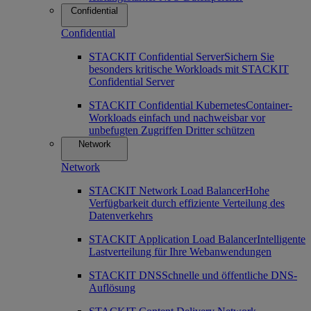
Confidential
Confidential
STACKIT Confidential Server
Sichern Sie
besonders kritische Workloads mit STACKIT
Confidential Server
STACKIT Confidential Kubernetes
Container-
Workloads einfach und nachweisbar vor
unbefugten Zugriffen Dritter schützen
Network
Network
STACKIT Network Load Balancer
Hohe
Verfügbarkeit durch effiziente Verteilung des
Datenverkehrs
STACKIT Application Load Balancer
Intelligente
Lastverteilung für Ihre Webanwendungen
STACKIT DNS
Schnelle und öffentliche DNS-
Auflösung