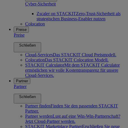
Cyber-Sicherheit
Zscaler on STACKIT
Zero-Trust-Sicherheit als
strategischen Business-Enabler nutzen
Colocation
Preise
Preise
Schließen
Cloud-Services
Das STACKIT Cloud Preismodell.
Colocation
Das STACKIT Colocation Modell.
STACKIT Calculator
Mit dem STACKIT Calculator
ermöglichen wir volle Kostentransparenz für unsere
Cloud-Services.
Partner
Partner
Schließen
Partner finden
Finden Sie den passenden STACKIT
Partner.
Partner werden
Lust auf eine Win-Win-Partnerschaft?
Jetzt Cloud-Partner werden.
STACKIT Marketplace Partner
Erschließen Sie neue