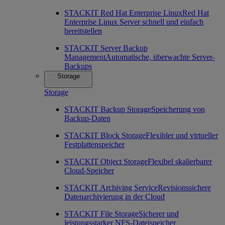
STACKIT Red Hat Enterprise Linux
Red Hat
Enterprise Linux Server schnell und einfach
bereitstellen
STACKIT Server Backup
Management
Automatische, überwachte Server-
Backups
Storage
Storage
STACKIT Backup Storage
Speicherung von
Backup-Daten
STACKIT Block Storage
Flexibler und virtueller
Festplattenspeicher
STACKIT Object Storage
Flexibel skalierbarer
Cloud-Speicher
STACKIT Archiving Service
Revisionssichere
Datenarchivierung in der Cloud
STACKIT File Storage
Sicherer und
leistungsstarker NFS-Dateispeicher