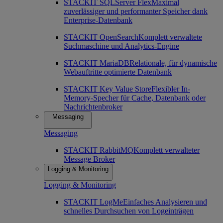
STACKIT SQLServer Flex
Maximal
zuverlässiger und performanter Speicher dank
Enterprise-Datenbank
STACKIT OpenSearch
Komplett verwaltete
Suchmaschine und Analytics-Engine
STACKIT MariaDB
Relationale, für dynamische
Webauftritte optimierte Datenbank
STACKIT Key Value Store
Flexibler In-
Memory-Specher für Cache, Datenbank oder
Nachrichtenbroker
Messaging
Messaging
STACKIT RabbitMQ
Komplett verwalteter
Message Broker
Logging & Monitoring
Logging & Monitoring
STACKIT LogMe
Einfaches Analysieren und
schnelles Durchsuchen von Logeinträgen