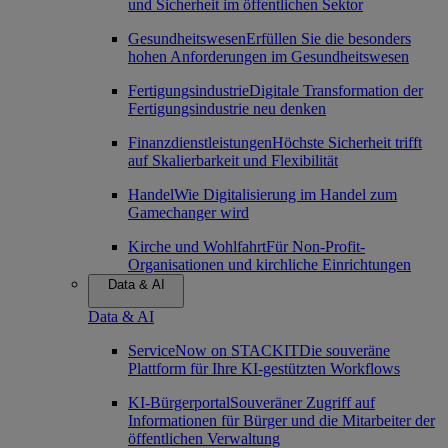
und Sicherheit im öffentlichen Sektor
Gesundheitswesen
Erfüllen Sie die besonders
hohen Anforderungen im Gesundheitswesen
Fertigungsindustrie
Digitale Transformation der
Fertigungsindustrie neu denken
Finanzdienstleistungen
Höchste Sicherheit trifft
auf Skalierbarkeit und Flexibilität
Handel
Wie Digitalisierung im Handel zum
Gamechanger wird
Kirche und Wohlfahrt
Für Non-Profit-
Organisationen und kirchliche Einrichtungen
Data & AI
Data & AI
ServiceNow on STACKIT
Die souveräne
Plattform für Ihre KI-gestützten Workflows
KI-Bürgerportal
Souveräner Zugriff auf
Informationen für Bürger und die Mitarbeiter der
öffentlichen Verwaltung