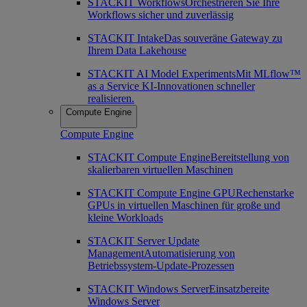
STACKIT Workflows
Orchestrieren Sie Ihre
Workflows sicher und zuverlässig
STACKIT Intake
Das souveräne Gateway zu
Ihrem Data Lakehouse
STACKIT AI Model Experiments
Mit MLflow™
as a Service KI-Innovationen schneller
realisieren.
Compute Engine
Compute Engine
STACKIT Compute Engine
Bereitstellung von
skalierbaren virtuellen Maschinen
STACKIT Compute Engine GPU
Rechenstarke
GPUs in virtuellen Maschinen für große und
kleine Workloads
STACKIT Server Update
Management
Automatisierung von
Betriebssystem-Update-Prozessen
STACKIT Windows Server
Einsatzbereite
Windows Server