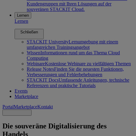
Kundengruppen mit Ihren Lösungen auf der
souveränen STACKIT Cloud.
Lernen
Lernen
Schließen
STACKIT University
Lernumgebung mit einem
umfangreichen Trainingsangebot
Wissen
Informationen rund um das Thema Cloud
Computing
Webinare
Kostenlose Webinare zu vielfältigen Themen
Release Notes
Finden Sie die neuesten Funktionen,
Verbesserungen und Fehlerbehebungen
STACKIT Docs
Umfassende Anleitungen, technische
Referenzen und praktische Tutorials
Events
Marketplace
Portal
Marketplace
Kontakt
Die souveräne Digitalisierung des
Handels