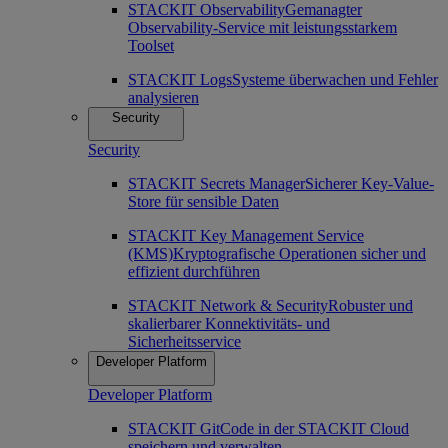
STACKIT Observability
Gemanagter
Observability-Service mit leistungsstarkem
Toolset
STACKIT Logs
Systeme überwachen und Fehler
analysieren
Security
Security
STACKIT Secrets Manager
Sicherer Key-Value-
Store für sensible Daten
STACKIT Key Management Service
(KMS)
Kryptografische Operationen sicher und
effizient durchführen
STACKIT Network & Security
Robuster und
skalierbarer Konnektivitäts- und
Sicherheitsservice
Developer Platform
Developer Platform
STACKIT Git
Code in der STACKIT Cloud
speichern und verwalten