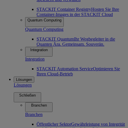
STACKIT Container Registry
Hosten Sie Ihre
Container-Images in der STACKIT Cloud
Quantum Computing
Quantum Computing
STACKIT Quantum
Ihr Wegbegleiter in die
Quanten Ära. Gemeinsam. Souverän.
Integration
Integration
STACKIT Automation Service
Optimieren Sie
Ihren Cloud-Betrieb
Lösungen
Lösungen
Schließen
Branchen
Branchen
Öffentlicher Sektor
Gewährleistung von Integrität