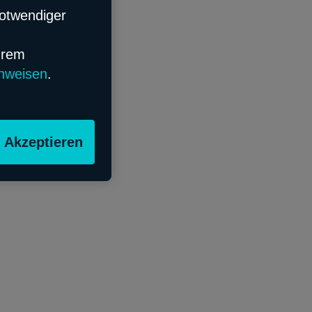
notwendiger
hrem
nweisen
.
Akzeptieren