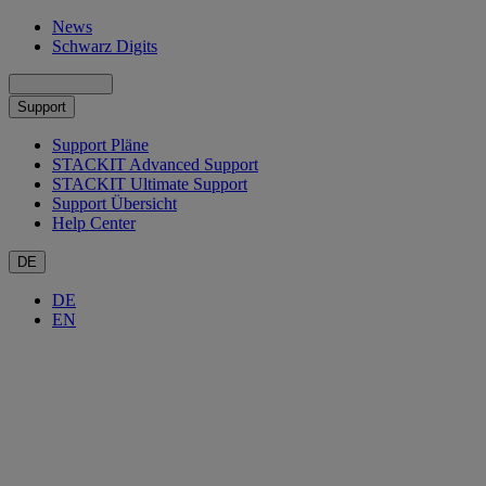
News
Schwarz Digits
Support
Support Pläne
STACKIT Advanced Support
STACKIT Ultimate Support
Support Übersicht
Help Center
DE
DE
EN