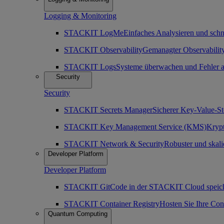
Logging & Monitoring
STACKIT LogMe
Einfaches Analysieren und sch
STACKIT Observability
Gemanagter Observability
STACKIT Logs
Systeme überwachen und Fehler a
Security
Security
STACKIT Secrets Manager
Sicherer Key-Value-St
STACKIT Key Management Service (KMS)
Krypt
STACKIT Network & Security
Robuster und skali
Developer Platform
Developer Platform
STACKIT Git
Code in der STACKIT Cloud speich
STACKIT Container Registry
Hosten Sie Ihre Co
Quantum Computing