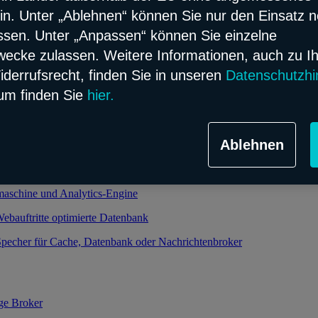
in. Unter „Ablehnen“ können Sie nur den Einsatz 
ssen. Unter „Anpassen“ können Sie einzelne
alierbarer und verwalteter Kubernetes-Service
cke zulassen. Weitere Informationen, auch zu I
oud-Infrastruktur
iderrufsrecht, finden Sie in unseren
Datenschutzhi
um finden Sie
hier.
ht relationale Datenbank im Flex Modell
Ablehnen
bjekt-relationale Datenbank im Flex Modell
 und performanter Speicher dank Enterprise-Datenbank
maschine und Analytics-Engine
Webauftritte optimierte Datenbank
pecher für Cache, Datenbank oder Nachrichtenbroker
ge Broker