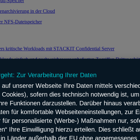
oud-Speicher
enarchivierung in der Cloud
ker NFS-Dateispeicher
ers kritische Workloads mit STACKIT Confidential Server
loads einfach und nachweisbar vor unbefugten Zugriffen Dritter schü
rgeht: Zur Verarbeitung Ihrer Daten
 auf unserer Webseite Ihre Daten mittels verschie
keit durch effiziente Verteilung des Datenverkehrs
 Cookies), sofern dies technisch notwendig ist, um
e Lastverteilung für Ihre Webanwendungen
hre Funktionen darzustellen. Darüber hinaus verarb
flösung
ten für komfortable Webseiteneinstellungen, zur E
ach und zuverlässig Network Content verteilen
er für personalisierte (Werbe-) Maßnahmen nur, sof
“ Ihre Einwilligung hierzu erteilen. Dies schließt 
erbarer Konnektivitäts- und Sicherheitsservice
s in Länder außerhalb der EU ohne angemessenes