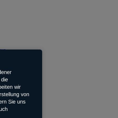
tzen
dener
 die
eiten wir
rstellung von
ern Sie uns
auch