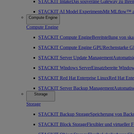
STACKIT Intake
Das souveräne Gateway zu Ihre
STACKIT AI Model Experiments
Mit MLflow™ as 
Compute Engine
Compute Engine
STACKIT Compute Engine
Bereitstellung von ska
STACKIT Compute Engine GPU
Rechenstarke GP
STACKIT Server Update Management
Automatisi
STACKIT Windows Server
Einsatzbereite Window
STACKIT Red Hat Enterprise Linux
Red Hat Enter
STACKIT Server Backup Management
Automatis
Storage
Storage
STACKIT Backup Storage
Speicherung von Back
STACKIT Block Storage
Flexibler und virtueller 