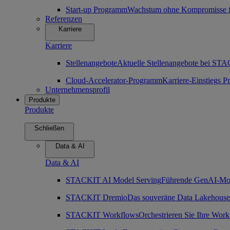
Start-up Programm
Wachstum ohne Kompromisse für
Referenzen
Karriere
Karriere
Stellenangebote
Aktuelle Stellenangebote bei ST
Cloud-Accelerator-Programm
Karriere-Einstiegs
Unternehmensprofil
Produkte
Produkte
Schließen
Data & AI
Data & AI
STACKIT AI Model Serving
Führende GenAI-Mode
STACKIT Dremio
Das souveräne Data Lakehouse
STACKIT Workflows
Orchestrieren Sie Ihre Work