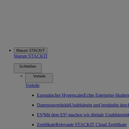
Warum STACKIT
Warum STACKIT
Schließen
Vorteile
Vorteile
Europäischer Hyperscaler
Echte Enterprise-Skalier
Datensouveränität
Unabhängig und beständig durch
ES³
Mit dem ES³ machen wir digitale Unabhängigk
Zertifikate
Relevante STACKIT Cloud Zertifikate