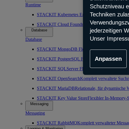
Runtime
Schutzniveau e
Techniken zula
STACKIT Kubernetes Engine (SKE)
Robuster, sk
Verwendungszwe
STACKIT Cloud Foundry
Vorkonfiguration der Cl
jederzeitigen W
Database
Unser Impress
Database
STACKIT MongoDB Flex
Komplettverwaltete nic
Anpassen
STACKIT PostgreSQL Flex
Komplett verwaltete o
STACKIT SQLServer Flex
Maximal zuverlässiger
STACKIT OpenSearch
Komplett verwaltete Such
STACKIT MariaDB
Relationale, für dynamische 
STACKIT Key Value Store
Flexibler In-Memory-S
Messaging
Messaging
STACKIT RabbitMQ
Komplett verwalteter Messa
Logging & Monitoring