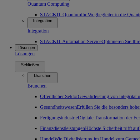
Quantum Computing
STACKIT Quantum
Ihr Wegbegleiter in die Qua
Integration
Integration
STACKIT Automation Service
Optimieren Sie Ihr
Lösungen
Lösungen
Schließen
Branchen
Branchen
Öffentlicher Sektor
Gewährleistung von Integrität u
Gesundheitswesen
Erfüllen Sie die besonders ho
Fertigungsindustrie
Digitale Transformation der Fe
Finanzdienstleistungen
Höchste Sicherheit trifft auf
Handel
Wie Digitalisierung im Handel zum Gamec