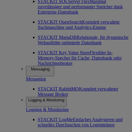
STACKIT SQLServer Flex
Maximal
zuverlässiger und performanter Speicher dank
Enterprise-Datenbank
STACKIT OpenSearch
Komplett verwaltete
Suchmaschine und Analytics-Engine
STACKIT MariaDB
Relationale, für dynamische
Webauftritte optimierte Datenbank
STACKIT Key Value Store
Flexibler In-
Memory-Specher für Cache, Datenbank oder
Nachrichtenbroker
Messaging
Messaging
STACKIT RabbitMQ
Komplett verwalteter
Message Broker
Logging & Monitoring
Logging & Monitoring
STACKIT LogMe
Einfaches Analysieren und
schnelles Durchsuchen von Logeinträgen