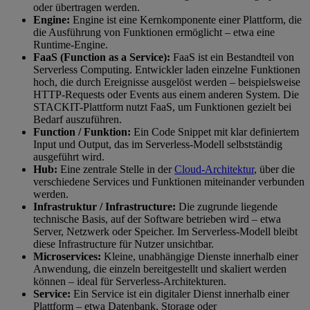
oder übertragen werden.
Engine:
Engine ist eine Kernkomponente einer Plattform, die
die Ausführung von Funktionen ermöglicht – etwa eine
Runtime-Engine.
FaaS (Function as a Service):
FaaS ist ein Bestandteil von
Serverless Computing. Entwickler laden einzelne Funktionen
hoch, die durch Ereignisse ausgelöst werden – beispielsweise
HTTP-Requests oder Events aus einem anderen System. Die
STACKIT-Plattform nutzt FaaS, um Funktionen gezielt bei
Bedarf auszuführen.
Function / Funktion:
Ein Code Snippet mit klar definiertem
Input und Output, das im Serverless-Modell selbstständig
ausgeführt wird.
Hub:
Eine zentrale Stelle in der
Cloud-Architektur
, über die
verschiedene Services und Funktionen miteinander verbunden
werden.
Infrastruktur / Infrastructure:
Die zugrunde liegende
technische Basis, auf der Software betrieben wird – etwa
Server, Netzwerk oder Speicher. Im Serverless-Modell bleibt
diese Infrastructure für Nutzer unsichtbar.
Microservices:
Kleine, unabhängige Dienste innerhalb einer
Anwendung, die einzeln bereitgestellt und skaliert werden
können – ideal für Serverless-Architekturen.
Service:
Ein Service ist ein digitaler Dienst innerhalb einer
Plattform – etwa Datenbank, Storage oder