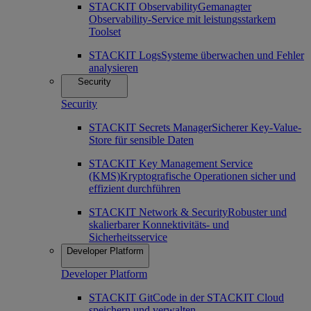
STACKIT Observability
Gemanagter
Observability-Service mit leistungsstarkem
Toolset
STACKIT Logs
Systeme überwachen und Fehler
analysieren
Security
Security
STACKIT Secrets Manager
Sicherer Key-Value-
Store für sensible Daten
STACKIT Key Management Service
(KMS)
Kryptografische Operationen sicher und
effizient durchführen
STACKIT Network & Security
Robuster und
skalierbarer Konnektivitäts- und
Sicherheitsservice
Developer Platform
Developer Platform
STACKIT Git
Code in der STACKIT Cloud
speichern und verwalten