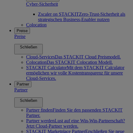
Cyber-Sicherheit
Zscaler on STACKIT
Zero-Trust-Sicherheit als
strategischen Business-Enabler nutzen
Colocation
Preise
Preise
Schließen
Cloud-Services
Das STACKIT Cloud Preismodell.
Colocation
Das STACKIT Colocation Modell.
STACKIT Calculator
Mit dem STACKIT Calculator
ermöglichen wir volle Kostentransparenz für unsere
Cloud-Services.
Partner
Partner
Schließen
Partner finden
Finden Sie den passenden STACKIT
Partner.
Partner werden
Lust auf eine Win-Win-Partnerschaft?
Jetzt Cloud-Partner werden.
STACKIT Marketplace Partner
Erschließen Sie neue