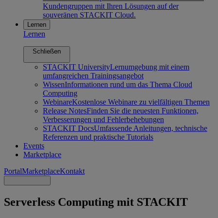
Kundengruppen mit Ihren Lösungen auf der
souveränen STACKIT Cloud.
Lernen
Lernen
Schließen
STACKIT University
Lernumgebung mit einem
umfangreichen Trainingsangebot
Wissen
Informationen rund um das Thema Cloud
Computing
Webinare
Kostenlose Webinare zu vielfältigen Themen
Release Notes
Finden Sie die neuesten Funktionen,
Verbesserungen und Fehlerbehebungen
STACKIT Docs
Umfassende Anleitungen, technische
Referenzen und praktische Tutorials
Events
Marketplace
Portal
Marketplace
Kontakt
Serverless Computing mit STACKIT