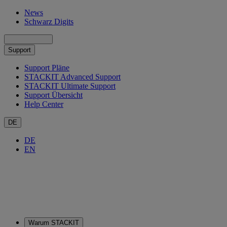
News
Schwarz Digits
Support
Support Pläne
STACKIT Advanced Support
STACKIT Ultimate Support
Support Übersicht
Help Center
DE
DE
EN
Warum STACKIT