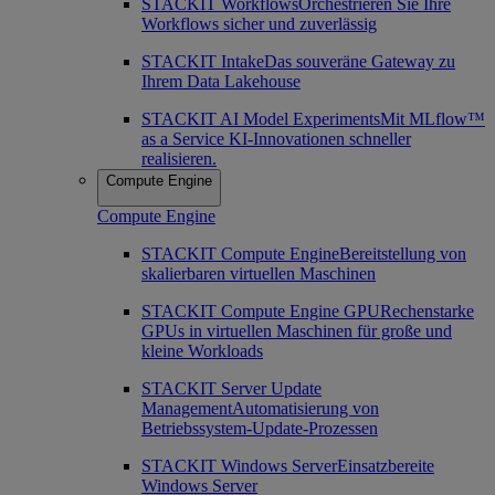
STACKIT Workflows
Orchestrieren Sie Ihre
Workflows sicher und zuverlässig
STACKIT Intake
Das souveräne Gateway zu
Ihrem Data Lakehouse
STACKIT AI Model Experiments
Mit MLflow™
as a Service KI-Innovationen schneller
realisieren.
Compute Engine
Compute Engine
STACKIT Compute Engine
Bereitstellung von
skalierbaren virtuellen Maschinen
STACKIT Compute Engine GPU
Rechenstarke
GPUs in virtuellen Maschinen für große und
kleine Workloads
STACKIT Server Update
Management
Automatisierung von
Betriebssystem-Update-Prozessen
STACKIT Windows Server
Einsatzbereite
Windows Server