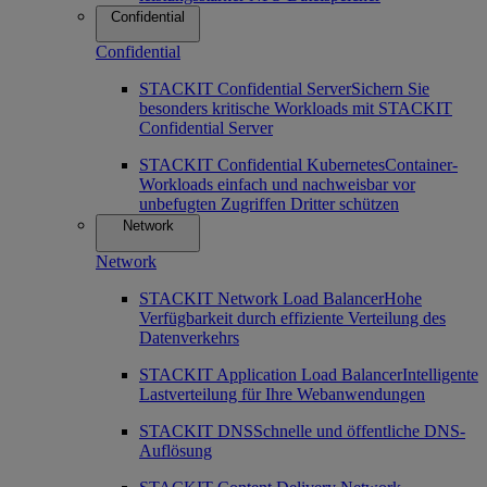
Confidential
Confidential
STACKIT Confidential Server
Sichern Sie
besonders kritische Workloads mit STACKIT
Confidential Server
STACKIT Confidential Kubernetes
Container-
Workloads einfach und nachweisbar vor
unbefugten Zugriffen Dritter schützen
Network
Network
STACKIT Network Load Balancer
Hohe
Verfügbarkeit durch effiziente Verteilung des
Datenverkehrs
STACKIT Application Load Balancer
Intelligente
Lastverteilung für Ihre Webanwendungen
STACKIT DNS
Schnelle und öffentliche DNS-
Auflösung