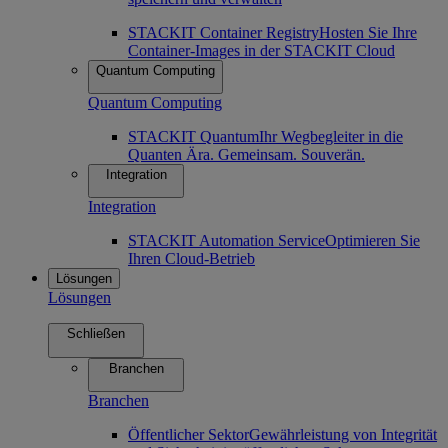
STACKIT Container Registry
Hosten Sie Ihre
Container-Images in der STACKIT Cloud
Quantum Computing
Quantum Computing
STACKIT Quantum
Ihr Wegbegleiter in die
Quanten Ära. Gemeinsam. Souverän.
Integration
Integration
STACKIT Automation Service
Optimieren Sie
Ihren Cloud-Betrieb
Lösungen
Lösungen
Schließen
Branchen
Branchen
Öffentlicher Sektor
Gewährleistung von Integrität