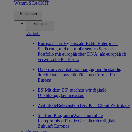
Warum STACKIT
Schließen
Vorteile
Vorteile
Europäischer Hyperscaler
Echte Enterprise-
Skalierung und ein umfassendes Service-
Portfolio mit europäischer DNA, als europäisch
verwurzelte Plattform.
Datensouveränität
Unabhängig und beständig
durch Datensouveränität – aus Europa für
Europa
ES³
Mit dem ES³ machen wir digitale
Unabhängigkeit messbar
Zertifikate
Relevante STACKIT Cloud Zertifikate
Start-up Programm
Wachstum ohne
Kompromisse für die Gestalter der digitalen
Zukunft Europas
Referenzen