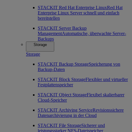
STACKIT Red Hat Enterprise Linux
Red Hat
Enterprise Linux Server schnell und einfach
bereitstellen
STACKIT Server Backup
Management
Automatische, überwachte Server-
Backups
Storage
Storage
STACKIT Backup Storage
Speicherung von
Backup-Daten
STACKIT Block Storage
Flexibler und virtueller
Festplattenspeicher
STACKIT Object Storage
Flexibel skalierbarer
Cloud-Speicher
STACKIT Archiving Service
Revisionssichere
Datenarchivierung in der Cloud
STACKIT File Storage
Sicherer und
leistungsstarker NFS-Dateispeicher