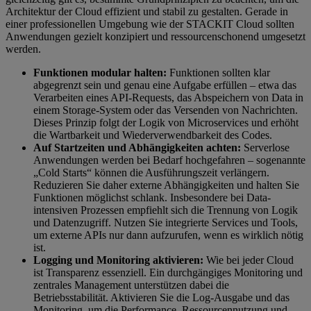
Architektur der Cloud effizient und stabil zu gestalten. Gerade in
einer professionellen Umgebung wie der STACKIT Cloud sollten
Anwendungen gezielt konzipiert und ressourcenschonend umgesetzt
werden.
Funktionen modular halten:
Funktionen sollten klar
abgegrenzt sein und genau eine Aufgabe erfüllen – etwa das
Verarbeiten eines API-Requests, das Abspeichern von Data in
einem Storage-System oder das Versenden von Nachrichten.
Dieses Prinzip folgt der Logik von Microservices und erhöht
die Wartbarkeit und Wiederverwendbarkeit des Codes.
Auf Startzeiten und Abhängigkeiten achten:
Serverlose
Anwendungen werden bei Bedarf hochgefahren – sogenannte
„Cold Starts“ können die Ausführungszeit verlängern.
Reduzieren Sie daher externe Abhängigkeiten und halten Sie
Funktionen möglichst schlank. Insbesondere bei Data-
intensiven Prozessen empfiehlt sich die Trennung von Logik
und Datenzugriff. Nutzen Sie integrierte Services und Tools,
um externe APIs nur dann aufzurufen, wenn es wirklich nötig
ist.
Logging und Monitoring aktivieren:
Wie bei jeder Cloud
ist Transparenz essenziell. Ein durchgängiges Monitoring und
zentrales Management unterstützen dabei die
Betriebsstabilität. Aktivieren Sie die Log-Ausgabe und das
Monitoring, um die Performance, Ressourcennutzung und