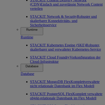
STACKIT Content Delivery Network
(CDN)
Einfach und zuverlässig Network Content
verteilen
STACKIT Network & Security
Robuster und
skalierbarer Konnektivitäts- und
Sicherheitsservice
Runtime
Runtime
STACKIT Kubernetes Engine (SKE)
Robuster,
skalierbarer und verwalteter Kubernetes-Service
STACKIT Cloud Foundry
Vorkonfiguration der
Cloud-Infrastruktur
Database
Database
STACKIT MongoDB Flex
Komplettverwaltete
nicht relationale Datenbank im Flex Modell
STACKIT PostgreSQL Flex
Komplett verwaltete
objekt-relationale Datenbank im Flex Modell