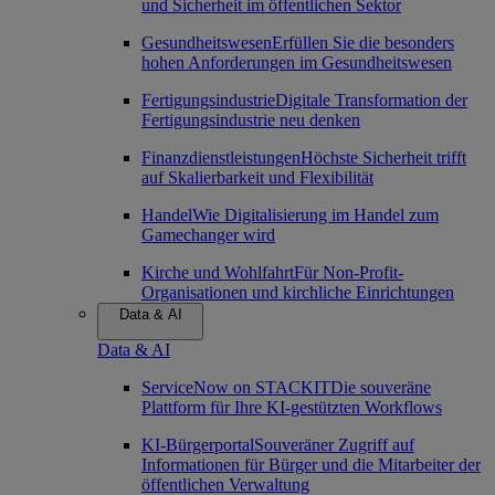
und Sicherheit im öffentlichen Sektor
Gesundheitswesen
Erfüllen Sie die besonders
hohen Anforderungen im Gesundheitswesen
Fertigungsindustrie
Digitale Transformation der
Fertigungsindustrie neu denken
Finanzdienstleistungen
Höchste Sicherheit trifft
auf Skalierbarkeit und Flexibilität
Handel
Wie Digitalisierung im Handel zum
Gamechanger wird
Kirche und Wohlfahrt
Für Non-Profit-
Organisationen und kirchliche Einrichtungen
Data & AI
Data & AI
ServiceNow on STACKIT
Die souveräne
Plattform für Ihre KI-gestützten Workflows
KI-Bürgerportal
Souveräner Zugriff auf
Informationen für Bürger und die Mitarbeiter der
öffentlichen Verwaltung