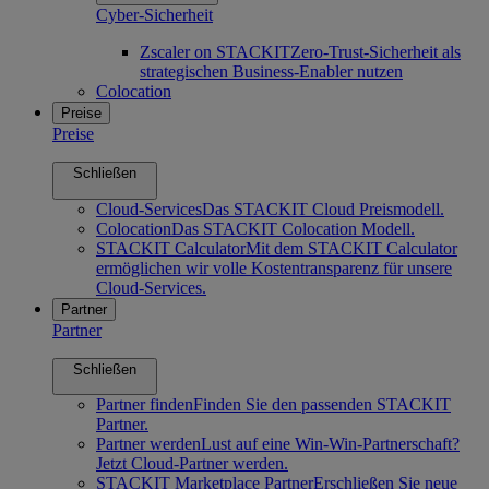
Cyber-Sicherheit
Zscaler on STACKIT
Zero-Trust-Sicherheit als
strategischen Business-Enabler nutzen
Colocation
Preise
Preise
Schließen
Cloud-Services
Das STACKIT Cloud Preismodell.
Colocation
Das STACKIT Colocation Modell.
STACKIT Calculator
Mit dem STACKIT Calculator
ermöglichen wir volle Kostentransparenz für unsere
Cloud-Services.
Partner
Partner
Schließen
Partner finden
Finden Sie den passenden STACKIT
Partner.
Partner werden
Lust auf eine Win-Win-Partnerschaft?
Jetzt Cloud-Partner werden.
STACKIT Marketplace Partner
Erschließen Sie neue