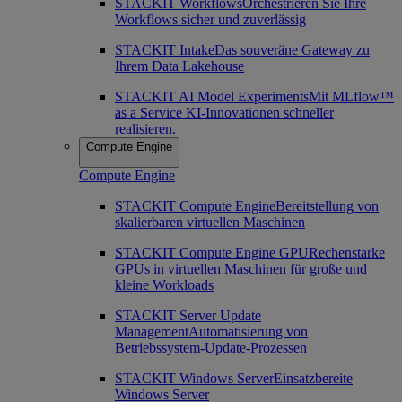
STACKIT Workflows
Orchestrieren Sie Ihre
Workflows sicher und zuverlässig
STACKIT Intake
Das souveräne Gateway zu
Ihrem Data Lakehouse
STACKIT AI Model Experiments
Mit MLflow™
as a Service KI-Innovationen schneller
realisieren.
Compute Engine
Compute Engine
STACKIT Compute Engine
Bereitstellung von
skalierbaren virtuellen Maschinen
STACKIT Compute Engine GPU
Rechenstarke
GPUs in virtuellen Maschinen für große und
kleine Workloads
STACKIT Server Update
Management
Automatisierung von
Betriebssystem-Update-Prozessen
STACKIT Windows Server
Einsatzbereite
Windows Server