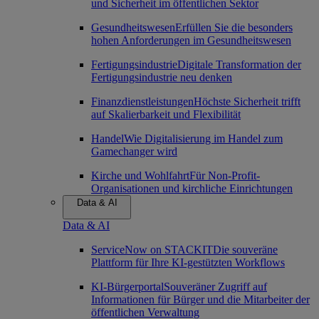
und Sicherheit im öffentlichen Sektor
Gesundheitswesen
Erfüllen Sie die besonders
hohen Anforderungen im Gesundheitswesen
Fertigungsindustrie
Digitale Transformation der
Fertigungsindustrie neu denken
Finanzdienstleistungen
Höchste Sicherheit trifft
auf Skalierbarkeit und Flexibilität
Handel
Wie Digitalisierung im Handel zum
Gamechanger wird
Kirche und Wohlfahrt
Für Non-Profit-
Organisationen und kirchliche Einrichtungen
Data & AI
Data & AI
ServiceNow on STACKIT
Die souveräne
Plattform für Ihre KI-gestützten Workflows
KI-Bürgerportal
Souveräner Zugriff auf
Informationen für Bürger und die Mitarbeiter der
öffentlichen Verwaltung