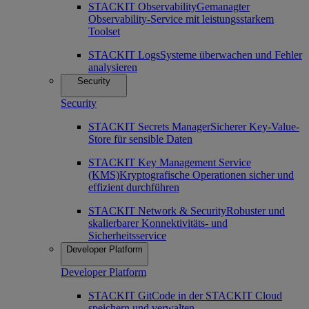
STACKIT Observability
Gemanagter
Observability-Service mit leistungsstarkem
Toolset
STACKIT Logs
Systeme überwachen und Fehler
analysieren
Security
Security
STACKIT Secrets Manager
Sicherer Key-Value-
Store für sensible Daten
STACKIT Key Management Service
(KMS)
Kryptografische Operationen sicher und
effizient durchführen
STACKIT Network & Security
Robuster und
skalierbarer Konnektivitäts- und
Sicherheitsservice
Developer Platform
Developer Platform
STACKIT Git
Code in der STACKIT Cloud
speichern und verwalten