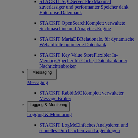
STACKIT SQLServer Flex
Maximal
zuverlässiger und performanter Speicher dank
Enterprise-Datenbank
STACKIT OpenSearch
Komplett verwaltete
Suchmaschine und Analytics-Engine
STACKIT MariaDB
Relationale, für dynamische
Webauftritte optimierte Datenbank
STACKIT Key Value Store
Flexibler In-
Memory-Specher für Cache, Datenbank oder
Nachrichtenbroker
Messaging
Messaging
STACKIT RabbitMQ
Komplett verwalteter
Message Broker
Logging & Monitoring
Logging & Monitoring
STACKIT LogMe
Einfaches Analysieren und
schnelles Durchsuchen von Logeinträgen