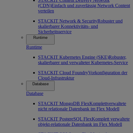
STACKIT Content Delivery Network
(CDN)
Einfach und zuverlässig Network Content
verteilen
STACKIT Network & Security
Robuster und
skalierbarer Konnektivitäts- und
Sicherheitsservice
Runtime
Runtime
STACKIT Kubernetes Engine (SKE)
Robuster,
skalierbarer und verwalteter Kubernetes-Service
STACKIT Cloud Foundry
Vorkonfiguration der
Cloud-Infrastruktur
Database
Database
STACKIT MongoDB Flex
Komplettverwaltete
nicht relationale Datenbank im Flex Modell
STACKIT PostgreSQL Flex
Komplett verwaltete
objekt-relationale Datenbank im Flex Modell