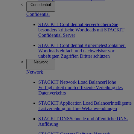
Confidential
Confidential
STACKIT Confidential Server
Sichern Sie
besonders kritische Workloads mit STACKIT
Confidential Server
STACKIT Confidential Kubernetes
Container-
Workloads einfach und nachweisbar vor
unbefugten Zugriffen Dritter schützen
Network
Network
STACKIT Network Load Balancer
Hohe
Verfügbarkeit durch effiziente Verteilung des
Datenverkehrs
STACKIT Application Load Balancer
Intelligente
Lastverteilung für Ihre Webanwendungen
STACKIT DNS
Schnelle und öffentliche DNS-
Auflösung