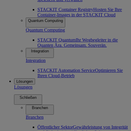
STACKIT Container Registry
Hosten Sie Ihre
Container-Images in der STACKIT Cloud
Quantum Computing
Quantum Computing
STACKIT Quantum
Ihr Wegbegleiter in die
Quanten Ära. Gemeinsam. Souverän.
Integration
Integration
STACKIT Automation Service
Optimieren Sie
Ihren Cloud-Betrieb
Lösungen
Lösungen
Schließen
Branchen
Branchen
Öffentlicher Sektor
Gewährleistung von Integrität