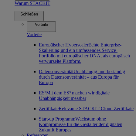
Warum STACKIT
Schließen
Vorteile
Vorteile
Europäischer Hyperscaler
Echte Enterprise-
Skalierung und ein umfassendes Service-
Portfolio mit europäischer DNA, als europäisch
verwurzelte Plattform.
Datensouveränität
Unabhängig und beständig
durch Datensouveränität – aus Europa für
Europa
ES³
Mit dem ES³ machen wir digitale
Unabhängigkeit messbar
Zertifikate
Relevante STACKIT Cloud Zertifikate
Start-up Programm
Wachstum ohne
Kompromisse für die Gestalter der digitalen
Zukunft Europas
Referenzen