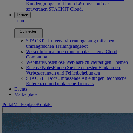
Kundengruppen mit Ihren Lösungen auf der
souveränen STACKIT Cloud.
Lernen
Lernen
Schließen
STACKIT University
Lernumgebung mit einem
umfangreichen Trainingsangebot
Wissen
Informationen rund um das Thema Cloud
Computing
Webinare
Kostenlose Webinare zu vielfältigen Themen
Release Notes
Finden Sie die neuesten Funktionen,
Verbesserungen und Fehlerbehebungen
STACKIT Docs
Umfassende Anleitungen, technische
Referenzen und praktische Tutorials
Events
Marketplace
Portal
Marketplace
Kontakt