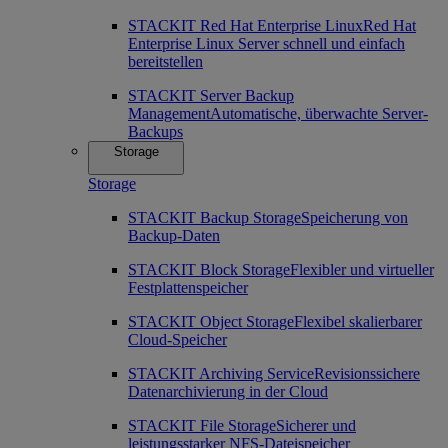
STACKIT Red Hat Enterprise Linux
Red Hat
Enterprise Linux Server schnell und einfach
bereitstellen
STACKIT Server Backup
Management
Automatische, überwachte Server-
Backups
Storage
Storage
STACKIT Backup Storage
Speicherung von
Backup-Daten
STACKIT Block Storage
Flexibler und virtueller
Festplattenspeicher
STACKIT Object Storage
Flexibel skalierbarer
Cloud-Speicher
STACKIT Archiving Service
Revisionssichere
Datenarchivierung in der Cloud
STACKIT File Storage
Sicherer und
leistungsstarker NFS-Dateispeicher