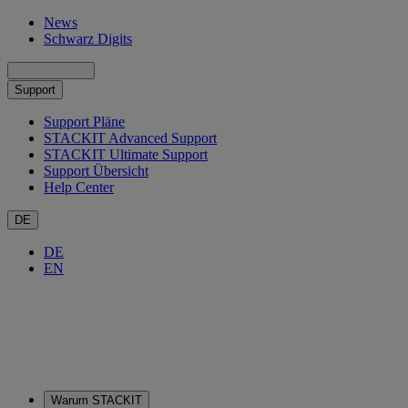
News
Schwarz Digits
Support
Support Pläne
STACKIT Advanced Support
STACKIT Ultimate Support
Support Übersicht
Help Center
DE
DE
EN
Warum STACKIT