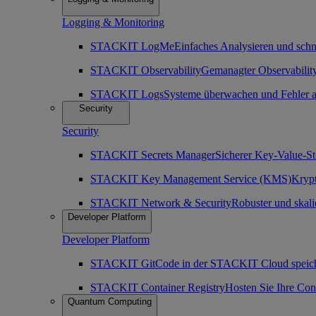
Logging & Monitoring
STACKIT LogMe
Einfaches Analysieren und sch
STACKIT Observability
Gemanagter Observability
STACKIT Logs
Systeme überwachen und Fehler a
Security
Security
STACKIT Secrets Manager
Sicherer Key-Value-St
STACKIT Key Management Service (KMS)
Krypt
STACKIT Network & Security
Robuster und skali
Developer Platform
Developer Platform
STACKIT Git
Code in der STACKIT Cloud speich
STACKIT Container Registry
Hosten Sie Ihre Co
Quantum Computing