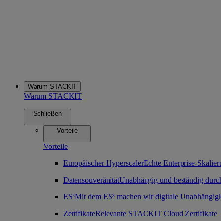
Warum STACKIT
Warum STACKIT
Schließen
Vorteile
Vorteile
Europäischer Hyperscaler
Echte Enterprise-Skalier
Datensouveränität
Unabhängig und beständig durch
ES³
Mit dem ES³ machen wir digitale Unabhängigk
Zertifikate
Relevante STACKIT Cloud Zertifikate