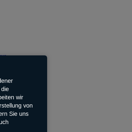
tzen
dener
 die
eiten wir
rstellung von
ern Sie uns
auch