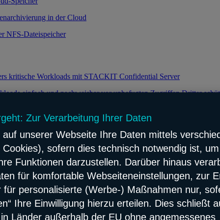
oud-Speicher
enarchivierung in der Cloud
ker NFS-Dateispeicher
ers kritische Workloads mit STACKIT Confidential Server
loads einfach und nachweisbar vor unbefugten Zugriffen Dritter schü
rgeht: Zur Verarbeitung Ihrer Daten
 auf unserer Webseite Ihre Daten mittels verschie
keit durch effiziente Verteilung des Datenverkehrs
 Cookies), sofern dies technisch notwendig ist, um
e Lastverteilung für Ihre Webanwendungen
hre Funktionen darzustellen. Darüber hinaus verarb
flösung
ten für komfortable Webseiteneinstellungen, zur E
ach und zuverlässig Network Content verteilen
er für personalisierte (Werbe-) Maßnahmen nur, sof
“ Ihre Einwilligung hierzu erteilen. Dies schließt 
erbarer Konnektivitäts- und Sicherheitsservice
s in Länder außerhalb der EU ohne angemessenes