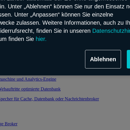
in. Unter „Ablehnen“ können Sie nur den Einsatz 
ssen. Unter „Anpassen“ können Sie einzelne
alierbarer und verwalteter Kubernetes-Service
cke zulassen. Weitere Informationen, auch zu I
oud-Infrastruktur
iderrufsrecht, finden Sie in unseren
Datenschutzhi
um finden Sie
hier.
ht relationale Datenbank im Flex Modell
Ablehnen
bjekt-relationale Datenbank im Flex Modell
 und performanter Speicher dank Enterprise-Datenbank
maschine und Analytics-Engine
Webauftritte optimierte Datenbank
pecher für Cache, Datenbank oder Nachrichtenbroker
ge Broker