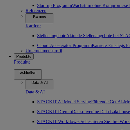
Start-up Programm
Wachstum ohne Kompromisse für
Referenzen
Karriere
Karriere
Stellenangebote
Aktuelle Stellenangebote bei ST
Cloud-Accelerator-Programm
Karriere-Einstiegs
Unternehmensprofil
Produkte
Produkte
Schließen
Data & AI
Data & AI
STACKIT AI Model Serving
Führende GenAI-Mode
STACKIT Dremio
Das souveräne Data Lakehouse
STACKIT Workflows
Orchestrieren Sie Ihre Work