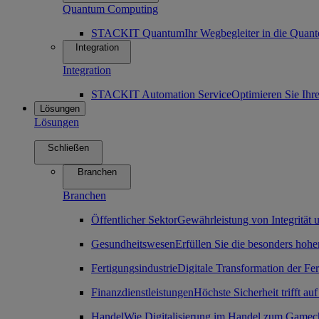
Quantum Computing
STACKIT Quantum
Ihr Wegbegleiter in die Qua
Integration
Integration
STACKIT Automation Service
Optimieren Sie Ihr
Lösungen
Lösungen
Schließen
Branchen
Branchen
Öffentlicher Sektor
Gewährleistung von Integrität u
Gesundheitswesen
Erfüllen Sie die besonders ho
Fertigungsindustrie
Digitale Transformation der Fe
Finanzdienstleistungen
Höchste Sicherheit trifft auf
Handel
Wie Digitalisierung im Handel zum Gamec