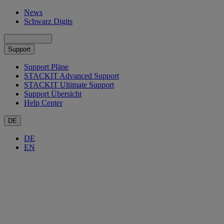
News
Schwarz Digits
Support
Support Pläne
STACKIT Advanced Support
STACKIT Ultimate Support
Support Übersicht
Help Center
DE
DE
EN