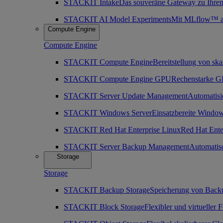
STACKIT Intake
Das souveräne Gateway zu Ihre
STACKIT AI Model Experiments
Mit MLflow™ as 
Compute Engine
Compute Engine
STACKIT Compute Engine
Bereitstellung von ska
STACKIT Compute Engine GPU
Rechenstarke GP
STACKIT Server Update Management
Automatisi
STACKIT Windows Server
Einsatzbereite Window
STACKIT Red Hat Enterprise Linux
Red Hat Enter
STACKIT Server Backup Management
Automatis
Storage
Storage
STACKIT Backup Storage
Speicherung von Back
STACKIT Block Storage
Flexibler und virtueller 