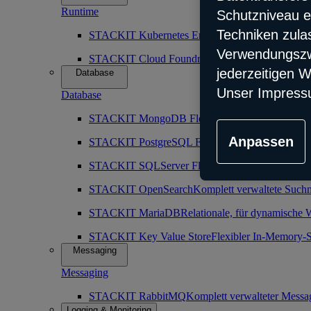
Runtime
Schutzniveau e
Techniken zula
STACKIT Kubernetes Engine (SKE)
Robuster, sk
Verwendungszwe
STACKIT Cloud Foundry
Vorkonfiguration der Cl
jederzeitigen W
Database
Unser Impress
Database
STACKIT MongoDB Flex
Komplettverwaltete nic
Anpassen
STACKIT PostgreSQL Flex
Komplett verwaltete o
STACKIT SQLServer Flex
Maximal zuverlässiger
STACKIT OpenSearch
Komplett verwaltete Such
STACKIT MariaDB
Relationale, für dynamische 
STACKIT Key Value Store
Flexibler In-Memory-S
Messaging
Messaging
STACKIT RabbitMQ
Komplett verwalteter Messa
Logging & Monitoring