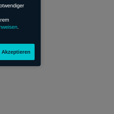
notwendiger
hrem
nweisen
.
Akzeptieren