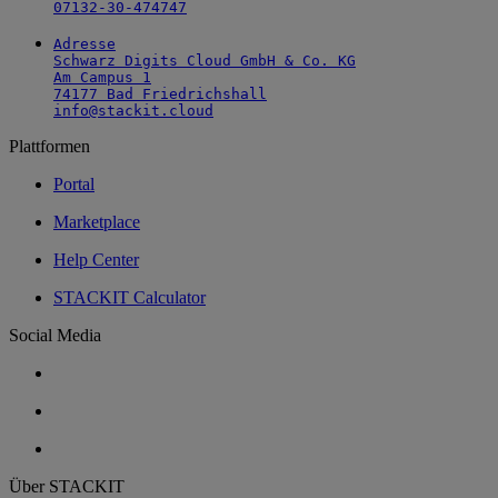
07132-30-474747
Adresse

Schwarz Digits Cloud GmbH & Co. KG

Am Campus 1

74177 Bad Friedrichshall

info@stackit.cloud
Plattformen
Portal
Marketplace
Help Center
STACKIT Calculator
Social Media
Über STACKIT