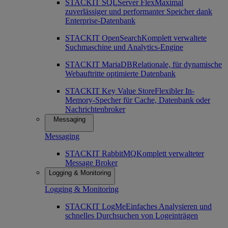
STACKIT SQLServer Flex
Maximal
zuverlässiger und performanter Speicher dank
Enterprise-Datenbank
STACKIT OpenSearch
Komplett verwaltete
Suchmaschine und Analytics-Engine
STACKIT MariaDB
Relationale, für dynamische
Webauftritte optimierte Datenbank
STACKIT Key Value Store
Flexibler In-
Memory-Specher für Cache, Datenbank oder
Nachrichtenbroker
Messaging
Messaging
STACKIT RabbitMQ
Komplett verwalteter
Message Broker
Logging & Monitoring
Logging & Monitoring
STACKIT LogMe
Einfaches Analysieren und
schnelles Durchsuchen von Logeinträgen