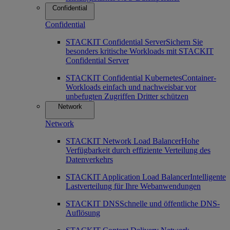
Confidential
Confidential
STACKIT Confidential Server
Sichern Sie
besonders kritische Workloads mit STACKIT
Confidential Server
STACKIT Confidential Kubernetes
Container-
Workloads einfach und nachweisbar vor
unbefugten Zugriffen Dritter schützen
Network
Network
STACKIT Network Load Balancer
Hohe
Verfügbarkeit durch effiziente Verteilung des
Datenverkehrs
STACKIT Application Load Balancer
Intelligente
Lastverteilung für Ihre Webanwendungen
STACKIT DNS
Schnelle und öffentliche DNS-
Auflösung