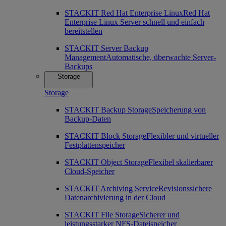
STACKIT Red Hat Enterprise Linux
Red Hat
Enterprise Linux Server schnell und einfach
bereitstellen
STACKIT Server Backup
Management
Automatische, überwachte Server-
Backups
Storage
Storage
STACKIT Backup Storage
Speicherung von
Backup-Daten
STACKIT Block Storage
Flexibler und virtueller
Festplattenspeicher
STACKIT Object Storage
Flexibel skalierbarer
Cloud-Speicher
STACKIT Archiving Service
Revisionssichere
Datenarchivierung in der Cloud
STACKIT File Storage
Sicherer und
leistungsstarker NFS-Dateispeicher