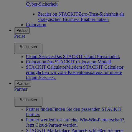
Cyber-Sicherheit
Zscaler on STACKIT
Zero-Trust-Sicherheit als
strategischen Business-Enabler nutzen
Colocation
Preise
Preise
Schließen
Cloud-Services
Das STACKIT Cloud Preismodell.
Colocation
Das STACKIT Colocation Modell.
STACKIT Calculator
Mit dem STACKIT Calculator
ermöglichen wir volle Kostentransparenz für unsere
Cloud-Services.
Partner
Partner
Schließen
Partner finden
Finden Sie den passenden STACKIT
Partner.
Partner werden
Lust auf eine Win-Win-Partnerschaft?
Jetzt Cloud-Partner werden.
STACKIT Marketplace Partner
Erschließen Sie neue