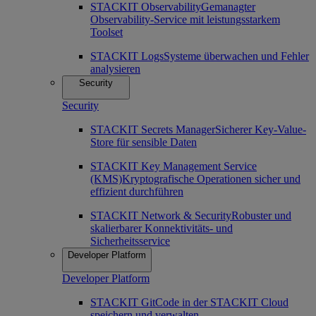
STACKIT Observability
Gemanagter
Observability-Service mit leistungsstarkem
Toolset
STACKIT Logs
Systeme überwachen und Fehler
analysieren
Security
Security
STACKIT Secrets Manager
Sicherer Key-Value-
Store für sensible Daten
STACKIT Key Management Service
(KMS)
Kryptografische Operationen sicher und
effizient durchführen
STACKIT Network & Security
Robuster und
skalierbarer Konnektivitäts- und
Sicherheitsservice
Developer Platform
Developer Platform
STACKIT Git
Code in der STACKIT Cloud
speichern und verwalten