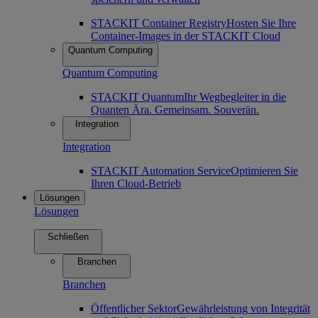
STACKIT Container Registry
Hosten Sie Ihre
Container-Images in der STACKIT Cloud
Quantum Computing
Quantum Computing
STACKIT Quantum
Ihr Wegbegleiter in die
Quanten Ära. Gemeinsam. Souverän.
Integration
Integration
STACKIT Automation Service
Optimieren Sie
Ihren Cloud-Betrieb
Lösungen
Lösungen
Schließen
Branchen
Branchen
Öffentlicher Sektor
Gewährleistung von Integrität