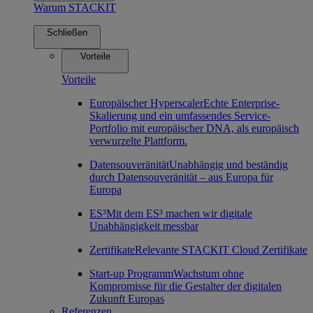
Warum STACKIT
Schließen
Vorteile
Vorteile
Europäischer Hyperscaler
Echte Enterprise-
Skalierung und ein umfassendes Service-
Portfolio mit europäischer DNA, als europäisch
verwurzelte Plattform.
Datensouveränität
Unabhängig und beständig
durch Datensouveränität – aus Europa für
Europa
ES³
Mit dem ES³ machen wir digitale
Unabhängigkeit messbar
Zertifikate
Relevante STACKIT Cloud Zertifikate
Start-up Programm
Wachstum ohne
Kompromisse für die Gestalter der digitalen
Zukunft Europas
Referenzen