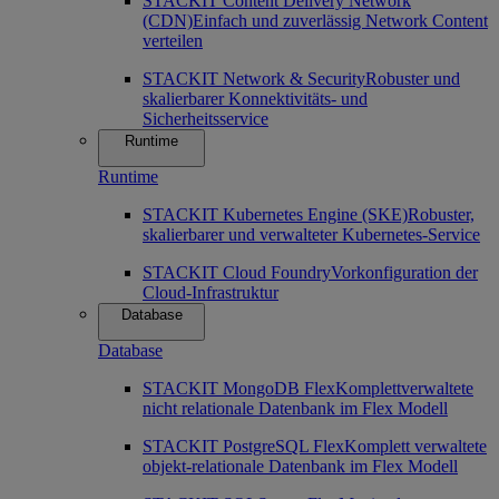
STACKIT Content Delivery Network
(CDN)
Einfach und zuverlässig Network Content
verteilen
STACKIT Network & Security
Robuster und
skalierbarer Konnektivitäts- und
Sicherheitsservice
Runtime
Runtime
STACKIT Kubernetes Engine (SKE)
Robuster,
skalierbarer und verwalteter Kubernetes-Service
STACKIT Cloud Foundry
Vorkonfiguration der
Cloud-Infrastruktur
Database
Database
STACKIT MongoDB Flex
Komplettverwaltete
nicht relationale Datenbank im Flex Modell
STACKIT PostgreSQL Flex
Komplett verwaltete
objekt-relationale Datenbank im Flex Modell