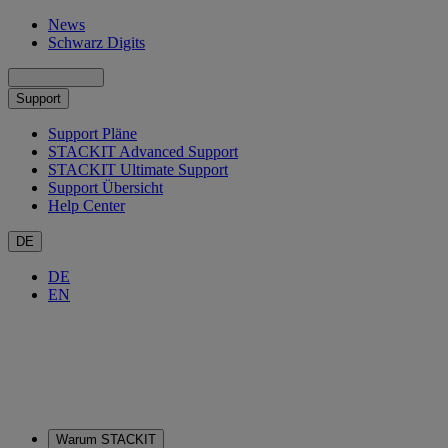
News
Schwarz Digits
Support
Support Pläne
STACKIT Advanced Support
STACKIT Ultimate Support
Support Übersicht
Help Center
DE
DE
EN
Warum STACKIT