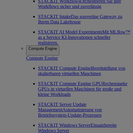
STACKIT Workflows
Orchestrieren Sie Ihre
Workflows sicher und zuverlässig
STACKIT Intake
Das souveräne Gateway zu
Ihrem Data Lakehouse
STACKIT AI Model Experiments
Mit MLflow™
as a Service KI-Innovationen schneller
realisieren.
Compute Engine
Compute Engine
STACKIT Compute Engine
Bereitstellung von
skalierbaren virtuellen Maschinen
STACKIT Compute Engine GPU
Rechenstarke
GPUs in virtuellen Maschinen für große und
kleine Workloads
STACKIT Server Update
Management
Automatisierung von
Betriebssystem-Update-Prozessen
STACKIT Windows Server
Einsatzbereite
Windows Server