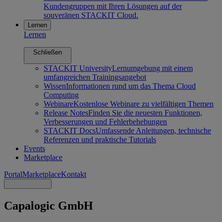
Kundengruppen mit Ihren Lösungen auf der
souveränen STACKIT Cloud.
Lernen
Lernen
Schließen
STACKIT University
Lernumgebung mit einem
umfangreichen Trainingsangebot
Wissen
Informationen rund um das Thema Cloud
Computing
Webinare
Kostenlose Webinare zu vielfältigen Themen
Release Notes
Finden Sie die neuesten Funktionen,
Verbesserungen und Fehlerbehebungen
STACKIT Docs
Umfassende Anleitungen, technische
Referenzen und praktische Tutorials
Events
Marketplace
Portal
Marketplace
Kontakt
Capalogic GmbH