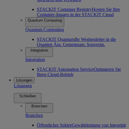
STACKIT Container Registry
Hosten Sie Ihre
Container-Images in der STACKIT Cloud
Quantum Computing
Quantum Computing
STACKIT Quantum
Ihr Wegbegleiter in die
Quanten Ära. Gemeinsam. Souverän.
Integration
Integration
STACKIT Automation Service
Optimieren Sie
Ihren Cloud-Betrieb
Lösungen
Lösungen
Schließen
Branchen
Branchen
Öffentlicher Sektor
Gewährleistung von Integrität