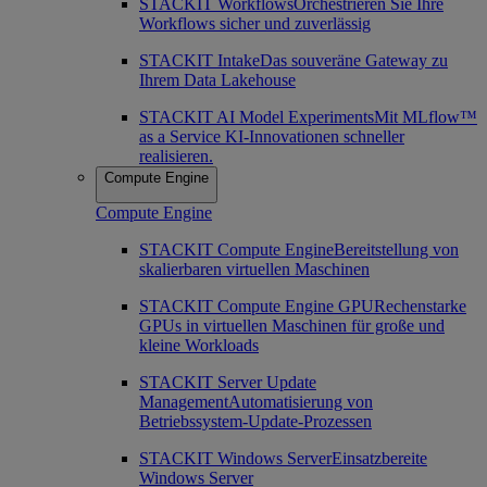
STACKIT Workflows
Orchestrieren Sie Ihre
Workflows sicher und zuverlässig
STACKIT Intake
Das souveräne Gateway zu
Ihrem Data Lakehouse
STACKIT AI Model Experiments
Mit MLflow™
as a Service KI-Innovationen schneller
realisieren.
Compute Engine
Compute Engine
STACKIT Compute Engine
Bereitstellung von
skalierbaren virtuellen Maschinen
STACKIT Compute Engine GPU
Rechenstarke
GPUs in virtuellen Maschinen für große und
kleine Workloads
STACKIT Server Update
Management
Automatisierung von
Betriebssystem-Update-Prozessen
STACKIT Windows Server
Einsatzbereite
Windows Server