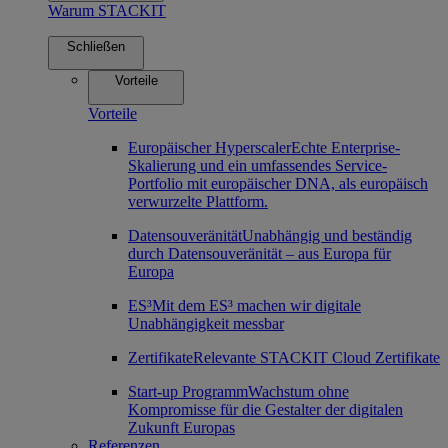
Warum STACKIT
Schließen
Vorteile
Vorteile
Europäischer Hyperscaler
Echte Enterprise-
Skalierung und ein umfassendes Service-
Portfolio mit europäischer DNA, als europäisch
verwurzelte Plattform.
Datensouveränität
Unabhängig und beständig
durch Datensouveränität – aus Europa für
Europa
ES³
Mit dem ES³ machen wir digitale
Unabhängigkeit messbar
Zertifikate
Relevante STACKIT Cloud Zertifikate
Start-up Programm
Wachstum ohne
Kompromisse für die Gestalter der digitalen
Zukunft Europas
Referenzen