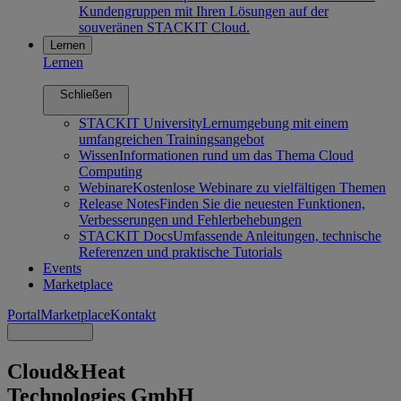
Kundengruppen mit Ihren Lösungen auf der
souveränen STACKIT Cloud.
Lernen
Lernen
Schließen
STACKIT University
Lernumgebung mit einem
umfangreichen Trainingsangebot
Wissen
Informationen rund um das Thema Cloud
Computing
Webinare
Kostenlose Webinare zu vielfältigen Themen
Release Notes
Finden Sie die neuesten Funktionen,
Verbesserungen und Fehlerbehebungen
STACKIT Docs
Umfassende Anleitungen, technische
Referenzen und praktische Tutorials
Events
Marketplace
Portal
Marketplace
Kontakt
Cloud&Heat
Technologies GmbH