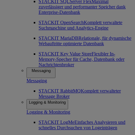
STACKIT SQLServer Flex
Maximal
zuverlässiger und performanter Speicher dank
Enterprise-Datenbank
STACKIT OpenSearch
Komplett verwaltete
Suchmaschine und Analytics-Engine
STACKIT MariaDB
Relationale, für dynamische
Webauftritte optimierte Datenbank
STACKIT Key Value Store
Flexibler In-
Memory-Specher für Cache, Datenbank oder
Nachrichtenbroker
Messaging
Messaging
STACKIT RabbitMQ
Komplett verwalteter
Message Broker
Logging & Monitoring
Logging & Monitoring
STACKIT LogMe
Einfaches Analysieren und
schnelles Durchsuchen von Logeinträgen