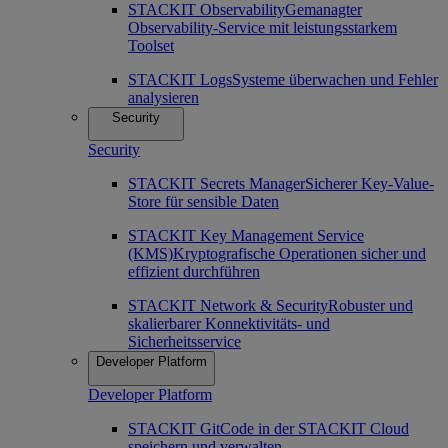
STACKIT Observability
Gemanagter
Observability-Service mit leistungsstarkem
Toolset
STACKIT Logs
Systeme überwachen und Fehler
analysieren
Security
Security
STACKIT Secrets Manager
Sicherer Key-Value-
Store für sensible Daten
STACKIT Key Management Service
(KMS)
Kryptografische Operationen sicher und
effizient durchführen
STACKIT Network & Security
Robuster und
skalierbarer Konnektivitäts- und
Sicherheitsservice
Developer Platform
Developer Platform
STACKIT Git
Code in der STACKIT Cloud
speichern und verwalten