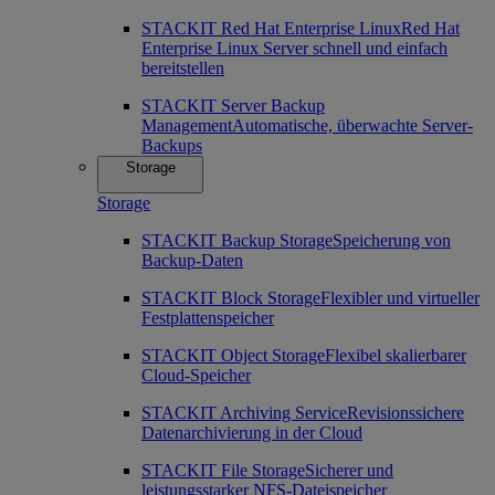
STACKIT Red Hat Enterprise Linux
Red Hat
Enterprise Linux Server schnell und einfach
bereitstellen
STACKIT Server Backup
Management
Automatische, überwachte Server-
Backups
Storage
Storage
STACKIT Backup Storage
Speicherung von
Backup-Daten
STACKIT Block Storage
Flexibler und virtueller
Festplattenspeicher
STACKIT Object Storage
Flexibel skalierbarer
Cloud-Speicher
STACKIT Archiving Service
Revisionssichere
Datenarchivierung in der Cloud
STACKIT File Storage
Sicherer und
leistungsstarker NFS-Dateispeicher