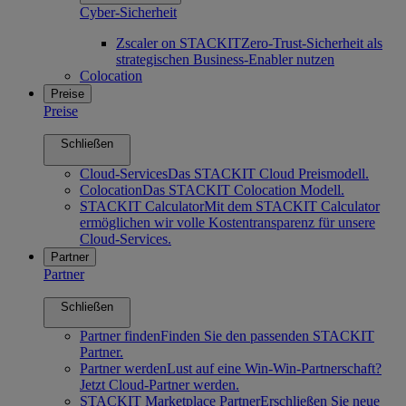
Cyber-Sicherheit
Zscaler on STACKIT
Zero-Trust-Sicherheit als
strategischen Business-Enabler nutzen
Colocation
Preise
Preise
Schließen
Cloud-Services
Das STACKIT Cloud Preismodell.
Colocation
Das STACKIT Colocation Modell.
STACKIT Calculator
Mit dem STACKIT Calculator
ermöglichen wir volle Kostentransparenz für unsere
Cloud-Services.
Partner
Partner
Schließen
Partner finden
Finden Sie den passenden STACKIT
Partner.
Partner werden
Lust auf eine Win-Win-Partnerschaft?
Jetzt Cloud-Partner werden.
STACKIT Marketplace Partner
Erschließen Sie neue