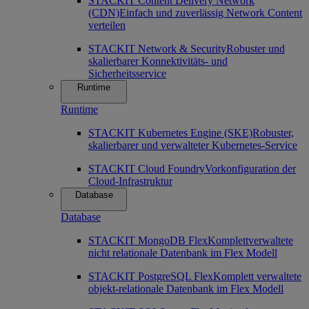
STACKIT Content Delivery Network
(CDN)
Einfach und zuverlässig Network Content
verteilen
STACKIT Network & Security
Robuster und
skalierbarer Konnektivitäts- und
Sicherheitsservice
Runtime
Runtime
STACKIT Kubernetes Engine (SKE)
Robuster,
skalierbarer und verwalteter Kubernetes-Service
STACKIT Cloud Foundry
Vorkonfiguration der
Cloud-Infrastruktur
Database
Database
STACKIT MongoDB Flex
Komplettverwaltete
nicht relationale Datenbank im Flex Modell
STACKIT PostgreSQL Flex
Komplett verwaltete
objekt-relationale Datenbank im Flex Modell