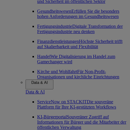
und Sicherheit im öffentlichen Sektor
Gesundheitswesen
Erfüllen Sie die besonders
hohen Anforderungen im Gesundheitswesen
Fertigungsindustrie
Digitale Transformation der
Fertigungsindustrie neu denken
Finanzdienstleistungen
Höchste Sicherheit trifft
auf Skalierbarkeit und Flexibilität
Handel
Wie Digitalisierung im Handel zum
Gamechanger wird
Kirche und Wohlfahrt
Für Non-Profit-
Organisationen und kirchliche Einrichtungen
Data & AI
Data & AI
ServiceNow on STACKIT
Die souveräne
Plattform für Ihre KI-gestützten Workflows
KI-Bürgerportal
Souveräner Zugriff auf
Informationen für Bürger und die Mitarbeiter der
öffentlichen Verwaltung