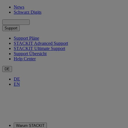
News
Schwarz Digits
Support
Support Pläne
STACKIT Advanced Support
STACKIT Ultimate Support
Support Übersicht
Help Center
DE
DE
EN
Warum STACKIT