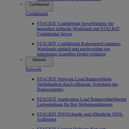
Confidential
Confidential
STACKIT Confidential Server
Sichern Sie
besonders kritische Workloads mit STACKIT
Confidential Server
STACKIT Confidential Kubernetes
Container-
Workloads einfach und nachweisbar vor
unbefugten Zugriffen Dritter schützen
Network
Network
STACKIT Network Load Balancer
Hohe
Verfügbarkeit durch effiziente Verteilung des
Datenverkehrs
STACKIT Application Load Balancer
Intelligente
Lastverteilung für Ihre Webanwendungen
STACKIT DNS
Schnelle und öffentliche DNS-
Auflösung