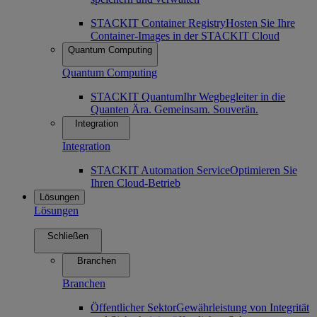
STACKIT Container Registry
Hosten Sie Ihre
Container-Images in der STACKIT Cloud
Quantum Computing
Quantum Computing
STACKIT Quantum
Ihr Wegbegleiter in die
Quanten Ära. Gemeinsam. Souverän.
Integration
Integration
STACKIT Automation Service
Optimieren Sie
Ihren Cloud-Betrieb
Lösungen
Lösungen
Schließen
Branchen
Branchen
Öffentlicher Sektor
Gewährleistung von Integrität