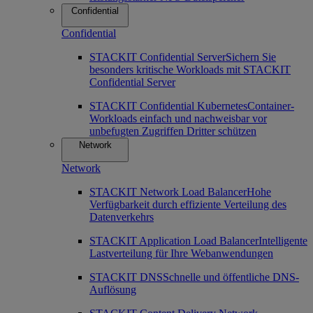
Confidential
Confidential
STACKIT Confidential Server
Sichern Sie
besonders kritische Workloads mit STACKIT
Confidential Server
STACKIT Confidential Kubernetes
Container-
Workloads einfach und nachweisbar vor
unbefugten Zugriffen Dritter schützen
Network
Network
STACKIT Network Load Balancer
Hohe
Verfügbarkeit durch effiziente Verteilung des
Datenverkehrs
STACKIT Application Load Balancer
Intelligente
Lastverteilung für Ihre Webanwendungen
STACKIT DNS
Schnelle und öffentliche DNS-
Auflösung