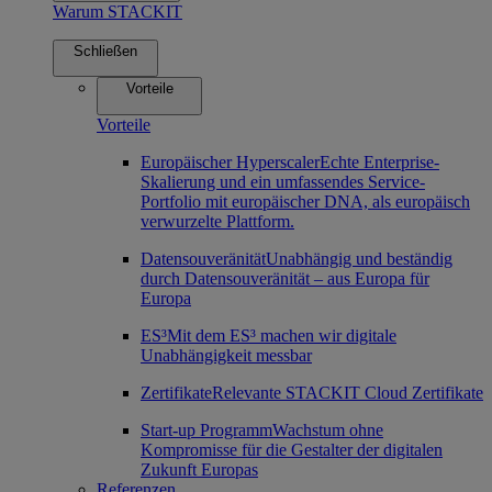
Warum STACKIT
Schließen
Vorteile
Vorteile
Europäischer Hyperscaler
Echte Enterprise-
Skalierung und ein umfassendes Service-
Portfolio mit europäischer DNA, als europäisch
verwurzelte Plattform.
Datensouveränität
Unabhängig und beständig
durch Datensouveränität – aus Europa für
Europa
ES³
Mit dem ES³ machen wir digitale
Unabhängigkeit messbar
Zertifikate
Relevante STACKIT Cloud Zertifikate
Start-up Programm
Wachstum ohne
Kompromisse für die Gestalter der digitalen
Zukunft Europas
Referenzen