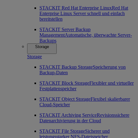
STACKIT Red Hat Enterprise Linux
Red Hat
Enterprise Linux Server schnell und einfach
bereitstellen
STACKIT Server Backup
Management
Automatische, überwachte Server-
Backups
Storage
Storage
STACKIT Backup Storage
Speicherung von
Backup-Daten
STACKIT Block Storage
Flexibler und virtueller
Festplattenspeicher
STACKIT Object Storage
Flexibel skalierbarer
Cloud-Speicher
STACKIT Archiving Service
Revisionssichere
Datenarchivierung in der Cloud
STACKIT File Storage
Sicherer und
leistungsstarker NFS-Dateispeicher