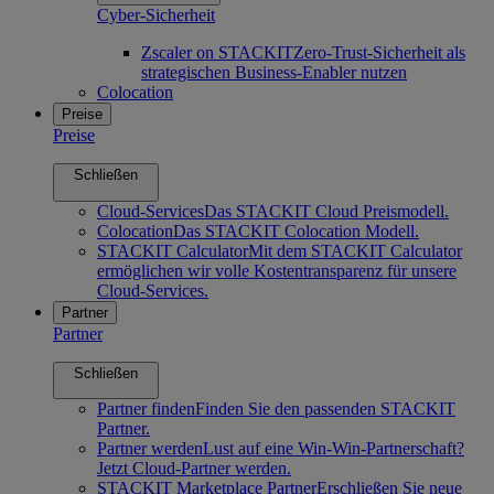
Cyber-Sicherheit
Zscaler on STACKIT
Zero-Trust-Sicherheit als
strategischen Business-Enabler nutzen
Colocation
Preise
Preise
Schließen
Cloud-Services
Das STACKIT Cloud Preismodell.
Colocation
Das STACKIT Colocation Modell.
STACKIT Calculator
Mit dem STACKIT Calculator
ermöglichen wir volle Kostentransparenz für unsere
Cloud-Services.
Partner
Partner
Schließen
Partner finden
Finden Sie den passenden STACKIT
Partner.
Partner werden
Lust auf eine Win-Win-Partnerschaft?
Jetzt Cloud-Partner werden.
STACKIT Marketplace Partner
Erschließen Sie neue