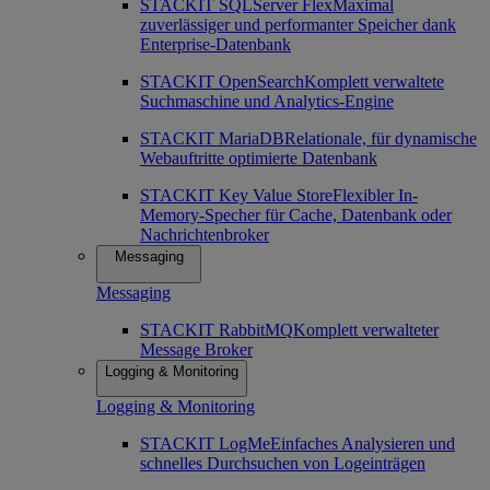
STACKIT SQLServer Flex
Maximal
zuverlässiger und performanter Speicher dank
Enterprise-Datenbank
STACKIT OpenSearch
Komplett verwaltete
Suchmaschine und Analytics-Engine
STACKIT MariaDB
Relationale, für dynamische
Webauftritte optimierte Datenbank
STACKIT Key Value Store
Flexibler In-
Memory-Specher für Cache, Datenbank oder
Nachrichtenbroker
Messaging
Messaging
STACKIT RabbitMQ
Komplett verwalteter
Message Broker
Logging & Monitoring
Logging & Monitoring
STACKIT LogMe
Einfaches Analysieren und
schnelles Durchsuchen von Logeinträgen