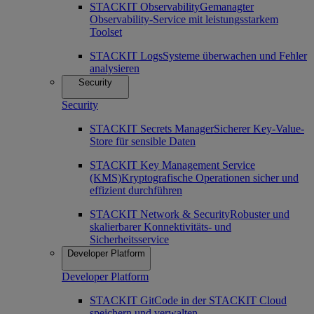
STACKIT Observability
Gemanagter
Observability-Service mit leistungsstarkem
Toolset
STACKIT Logs
Systeme überwachen und Fehler
analysieren
Security
Security
STACKIT Secrets Manager
Sicherer Key-Value-
Store für sensible Daten
STACKIT Key Management Service
(KMS)
Kryptografische Operationen sicher und
effizient durchführen
STACKIT Network & Security
Robuster und
skalierbarer Konnektivitäts- und
Sicherheitsservice
Developer Platform
Developer Platform
STACKIT Git
Code in der STACKIT Cloud
speichern und verwalten