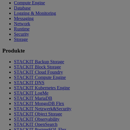
Compute Engine
Database
Logging & Monitoring
Messaging
Network
Runtime
Security
Storage
Produkte
STACKIT Backup Storage
STACKIT Block Storage
STACKIT Cloud Foundry
STACKIT Compute Engine
STACKIT DNS
STACKIT Kubernetes Engine
STACKIT LogMe
STACKIT MariaDB
STACKIT MongoDB Flex
STACKIT Netzwerk&Security
STACKIT Object Storage
STACKIT Observability
STACKIT OpenSearch
STACKIT PostgreSQL Flex