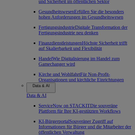
und Sicherheit im öffentlichen Sektor
Gesundheitswesen
Erfüllen Sie die besonders
hohen Anforderungen im Gesundheitswesen
Fertigungsindustrie
Digitale Transformation der
Fertigungsindustrie neu denken
Finanzdienstleistungen
Höchste Sicherheit trifft
auf Skalierbarkeit und Flexibilität
Handel
Wie Digitalisierung im Handel zum
Gamechanger wird
Kirche und Wohlfahrt
Für Non-Profit-
Organisationen und kirchliche Einrichtungen
Data & AI
Data & AI
ServiceNow on STACKIT
Die souveräne
Plattform für Ihre KI-gestützten Workflows
KI-Bürgerportal
Souveräner Zugriff auf
Informationen für Bürger und die Mitarbeiter der
öffentlichen Verwaltung