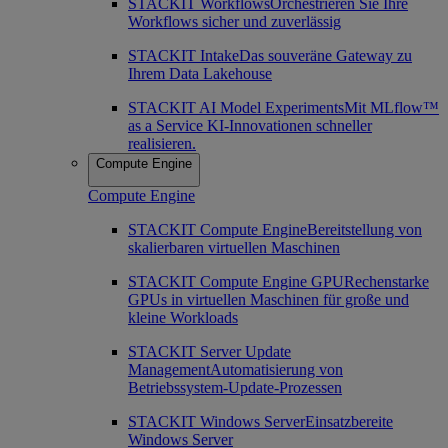
STACKIT Workflows
Orchestrieren Sie Ihre
Workflows sicher und zuverlässig
STACKIT Intake
Das souveräne Gateway zu
Ihrem Data Lakehouse
STACKIT AI Model Experiments
Mit MLflow™
as a Service KI-Innovationen schneller
realisieren.
Compute Engine
Compute Engine
STACKIT Compute Engine
Bereitstellung von
skalierbaren virtuellen Maschinen
STACKIT Compute Engine GPU
Rechenstarke
GPUs in virtuellen Maschinen für große und
kleine Workloads
STACKIT Server Update
Management
Automatisierung von
Betriebssystem-Update-Prozessen
STACKIT Windows Server
Einsatzbereite
Windows Server