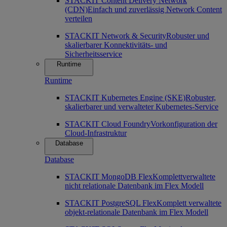
STACKIT Content Delivery Network
(CDN)
Einfach und zuverlässig Network Content
verteilen
STACKIT Network & Security
Robuster und
skalierbarer Konnektivitäts- und
Sicherheitsservice
Runtime
Runtime
STACKIT Kubernetes Engine (SKE)
Robuster,
skalierbarer und verwalteter Kubernetes-Service
STACKIT Cloud Foundry
Vorkonfiguration der
Cloud-Infrastruktur
Database
Database
STACKIT MongoDB Flex
Komplettverwaltete
nicht relationale Datenbank im Flex Modell
STACKIT PostgreSQL Flex
Komplett verwaltete
objekt-relationale Datenbank im Flex Modell