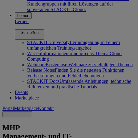
Kundengruppen mit Ihren Lösungen auf der
souveränen STACKIT Cloud.
Lernen
Lernen
Schließen
STACKIT University
Lernumgebung mit einem
umfangreichen Trainingsangebot
Wissen
Informationen rund um das Thema Cloud
Computing
Webinare
Kostenlose Webinare zu vielfältigen Themen
Release Notes
Finden Sie die neuesten Funktionen,
Verbesserungen und Fehlerbehebungen
STACKIT Docs
Umfassende Anleitungen, technische
Referenzen und praktische Tutorials
Events
Marketplace
Portal
Marketplace
Kontakt
MHP
Management- und IT-