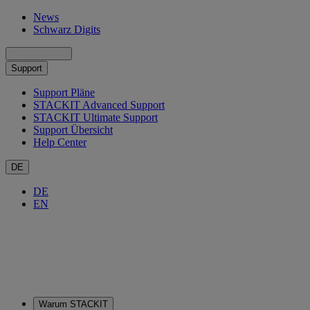
News
Schwarz Digits
Support
Support Pläne
STACKIT Advanced Support
STACKIT Ultimate Support
Support Übersicht
Help Center
DE
DE
EN
Warum STACKIT