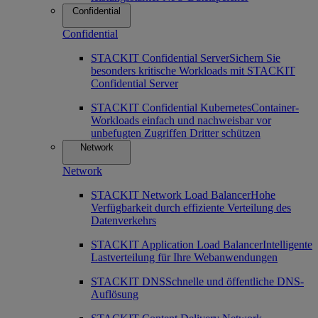
Confidential
Confidential
STACKIT Confidential Server
Sichern Sie
besonders kritische Workloads mit STACKIT
Confidential Server
STACKIT Confidential Kubernetes
Container-
Workloads einfach und nachweisbar vor
unbefugten Zugriffen Dritter schützen
Network
Network
STACKIT Network Load Balancer
Hohe
Verfügbarkeit durch effiziente Verteilung des
Datenverkehrs
STACKIT Application Load Balancer
Intelligente
Lastverteilung für Ihre Webanwendungen
STACKIT DNS
Schnelle und öffentliche DNS-
Auflösung