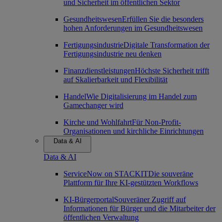
und Sicherheit im öffentlichen Sektor
Gesundheitswesen
Erfüllen Sie die besonders
hohen Anforderungen im Gesundheitswesen
Fertigungsindustrie
Digitale Transformation der
Fertigungsindustrie neu denken
Finanzdienstleistungen
Höchste Sicherheit trifft
auf Skalierbarkeit und Flexibilität
Handel
Wie Digitalisierung im Handel zum
Gamechanger wird
Kirche und Wohlfahrt
Für Non-Profit-
Organisationen und kirchliche Einrichtungen
Data & AI
Data & AI
ServiceNow on STACKIT
Die souveräne
Plattform für Ihre KI-gestützten Workflows
KI-Bürgerportal
Souveräner Zugriff auf
Informationen für Bürger und die Mitarbeiter der
öffentlichen Verwaltung