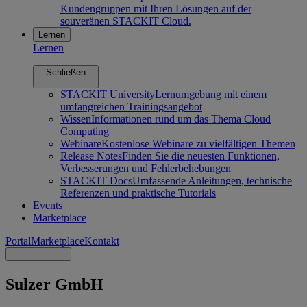
Kundengruppen mit Ihren Lösungen auf der
souveränen STACKIT Cloud.
Lernen
Lernen
Schließen
STACKIT University
Lernumgebung mit einem
umfangreichen Trainingsangebot
Wissen
Informationen rund um das Thema Cloud
Computing
Webinare
Kostenlose Webinare zu vielfältigen Themen
Release Notes
Finden Sie die neuesten Funktionen,
Verbesserungen und Fehlerbehebungen
STACKIT Docs
Umfassende Anleitungen, technische
Referenzen und praktische Tutorials
Events
Marketplace
Portal
Marketplace
Kontakt
Sulzer GmbH