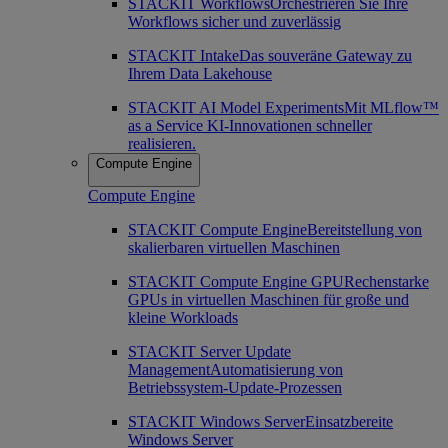
STACKIT Workflows
Orchestrieren Sie Ihre
Workflows sicher und zuverlässig
STACKIT Intake
Das souveräne Gateway zu
Ihrem Data Lakehouse
STACKIT AI Model Experiments
Mit MLflow™
as a Service KI-Innovationen schneller
realisieren.
Compute Engine
Compute Engine
STACKIT Compute Engine
Bereitstellung von
skalierbaren virtuellen Maschinen
STACKIT Compute Engine GPU
Rechenstarke
GPUs in virtuellen Maschinen für große und
kleine Workloads
STACKIT Server Update
Management
Automatisierung von
Betriebssystem-Update-Prozessen
STACKIT Windows Server
Einsatzbereite
Windows Server