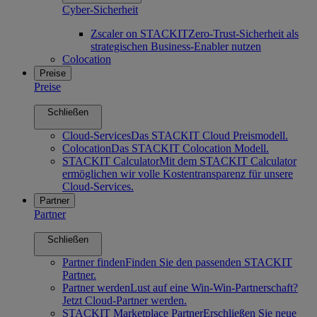
Cyber-Sicherheit
Zscaler on STACKIT
Zero-Trust-Sicherheit als
strategischen Business-Enabler nutzen
Colocation
Preise
Preise
Schließen
Cloud-Services
Das STACKIT Cloud Preismodell.
Colocation
Das STACKIT Colocation Modell.
STACKIT Calculator
Mit dem STACKIT Calculator
ermöglichen wir volle Kostentransparenz für unsere
Cloud-Services.
Partner
Partner
Schließen
Partner finden
Finden Sie den passenden STACKIT
Partner.
Partner werden
Lust auf eine Win-Win-Partnerschaft?
Jetzt Cloud-Partner werden.
STACKIT Marketplace Partner
Erschließen Sie neue