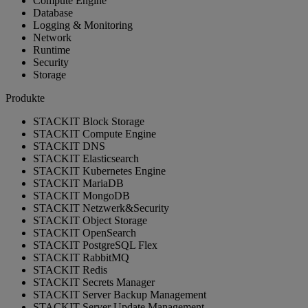
Compute Engine
Database
Logging & Monitoring
Network
Runtime
Security
Storage
Produkte
STACKIT Block Storage
STACKIT Compute Engine
STACKIT DNS
STACKIT Elasticsearch
STACKIT Kubernetes Engine
STACKIT MariaDB
STACKIT MongoDB
STACKIT Netzwerk&Security
STACKIT Object Storage
STACKIT OpenSearch
STACKIT PostgreSQL Flex
STACKIT RabbitMQ
STACKIT Redis
STACKIT Secrets Manager
STACKIT Server Backup Management
STACKIT Server Update Management