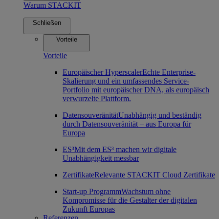
Warum STACKIT
Schließen
Vorteile
Vorteile
Europäischer Hyperscaler
Echte Enterprise-
Skalierung und ein umfassendes Service-
Portfolio mit europäischer DNA, als europäisch
verwurzelte Plattform.
Datensouveränität
Unabhängig und beständig
durch Datensouveränität – aus Europa für
Europa
ES³
Mit dem ES³ machen wir digitale
Unabhängigkeit messbar
Zertifikate
Relevante STACKIT Cloud Zertifikate
Start-up Programm
Wachstum ohne
Kompromisse für die Gestalter der digitalen
Zukunft Europas
Referenzen