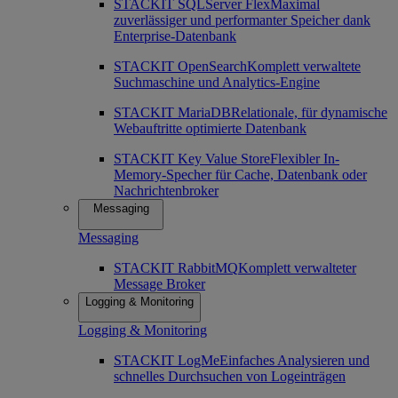
STACKIT SQLServer Flex
Maximal
zuverlässiger und performanter Speicher dank
Enterprise-Datenbank
STACKIT OpenSearch
Komplett verwaltete
Suchmaschine und Analytics-Engine
STACKIT MariaDB
Relationale, für dynamische
Webauftritte optimierte Datenbank
STACKIT Key Value Store
Flexibler In-
Memory-Specher für Cache, Datenbank oder
Nachrichtenbroker
Messaging
Messaging
STACKIT RabbitMQ
Komplett verwalteter
Message Broker
Logging & Monitoring
Logging & Monitoring
STACKIT LogMe
Einfaches Analysieren und
schnelles Durchsuchen von Logeinträgen