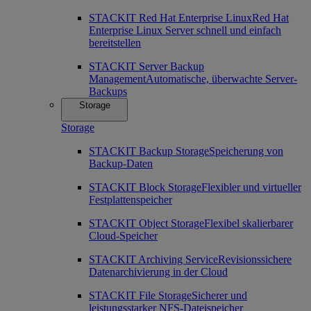
STACKIT Red Hat Enterprise Linux
Red Hat
Enterprise Linux Server schnell und einfach
bereitstellen
STACKIT Server Backup
Management
Automatische, überwachte Server-
Backups
Storage
Storage
STACKIT Backup Storage
Speicherung von
Backup-Daten
STACKIT Block Storage
Flexibler und virtueller
Festplattenspeicher
STACKIT Object Storage
Flexibel skalierbarer
Cloud-Speicher
STACKIT Archiving Service
Revisionssichere
Datenarchivierung in der Cloud
STACKIT File Storage
Sicherer und
leistungsstarker NFS-Dateispeicher