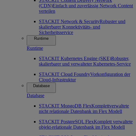
STACKIT Content Delivery Network
(CDN)
Einfach und zuverlässig Network Content
verteilen
STACKIT Network & Security
Robuster und
skalierbarer Konnektivitäts- und
Sicherheitsservice
Runtime
Runtime
STACKIT Kubernetes Engine (SKE)
Robuster,
skalierbarer und verwalteter Kubernetes-Service
STACKIT Cloud Foundry
Vorkonfiguration der
Cloud-Infrastruktur
Database
Database
STACKIT MongoDB Flex
Komplettverwaltete
nicht relationale Datenbank im Flex Modell
STACKIT PostgreSQL Flex
Komplett verwaltete
objekt-relationale Datenbank im Flex Modell