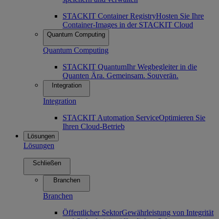
STACKIT Container Registry
Hosten Sie Ihre
Container-Images in der STACKIT Cloud
Quantum Computing
Quantum Computing
STACKIT Quantum
Ihr Wegbegleiter in die
Quanten Ära. Gemeinsam. Souverän.
Integration
Integration
STACKIT Automation Service
Optimieren Sie
Ihren Cloud-Betrieb
Lösungen
Lösungen
Schließen
Branchen
Branchen
Öffentlicher Sektor
Gewährleistung von Integrität