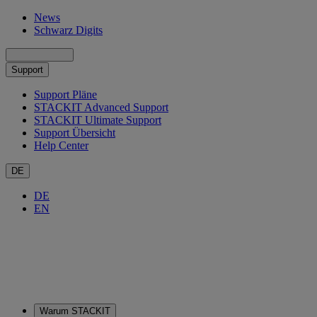
News
Schwarz Digits
Support
Support Pläne
STACKIT Advanced Support
STACKIT Ultimate Support
Support Übersicht
Help Center
DE
DE
EN
Warum STACKIT