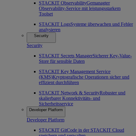
STACKIT Observability
Gemanagter
Observability-Service mit leistungsstarkem
Toolset
STACKIT Logs
Systeme überwachen und Fehler
analysieren
Security
Security
STACKIT Secrets Manager
Sicherer Key-Value-
Store für sensible Daten
STACKIT Key Management Service
(KMS)
Kryptografische Operationen sicher und
effizient durchführen
STACKIT Network & Security
Robuster und
skalierbarer Konnektivitäts- und
Sicherheitsservice
Developer Platform
Developer Platform
STACKIT Git
Code in der STACKIT Cloud
speichern und verwalten