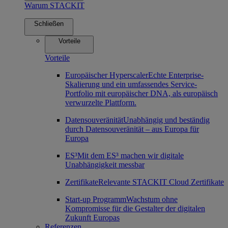
Warum STACKIT
Schließen
Vorteile
Vorteile
Europäischer Hyperscaler
Echte Enterprise-
Skalierung und ein umfassendes Service-
Portfolio mit europäischer DNA, als europäisch
verwurzelte Plattform.
Datensouveränität
Unabhängig und beständig
durch Datensouveränität – aus Europa für
Europa
ES³
Mit dem ES³ machen wir digitale
Unabhängigkeit messbar
Zertifikate
Relevante STACKIT Cloud Zertifikate
Start-up Programm
Wachstum ohne
Kompromisse für die Gestalter der digitalen
Zukunft Europas
Referenzen