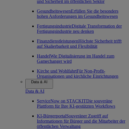
und Sicherheit im öffentlichen Sektor
Gesundheitswesen
Erfüllen Sie die besonders
hohen Anforderungen im Gesundheitswesen
Fertigungsindustrie
Digitale Transformation der
Fertigungsindustrie neu denken
Finanzdienstleistungen
Höchste Sicherheit trifft
auf Skalierbarkeit und Flexibilität
Handel
Wie Digitalisierung im Handel zum
Gamechanger wird
Kirche und Wohlfahrt
Für Non-Profit-
Organisationen und kirchliche Einrichtungen
Data & AI
Data & AI
ServiceNow on STACKIT
Die souveräne
Plattform für Ihre KI-gestützten Workflows
KI-Bürgerportal
Souveräner Zugriff auf
Informationen für Bürger und die Mitarbeiter der
öffentlichen Verwaltung