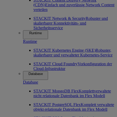
STACKIT Content Delivery Network
(CDN)
Einfach und zuverlässig Network Content
verteilen
STACKIT Network & Security
Robuster und
skalierbarer Konnektivitäts- und
Sicherheitsservice
Runtime
Runtime
STACKIT Kubernetes Engine (SKE)
Robuster,
skalierbarer und verwalteter Kubernetes-Service
STACKIT Cloud Foundry
Vorkonfiguration der
Cloud-Infrastruktur
Database
Database
STACKIT MongoDB Flex
Komplettverwaltete
nicht relationale Datenbank im Flex Modell
STACKIT PostgreSQL Flex
Komplett verwaltete
objekt-relationale Datenbank im Flex Modell