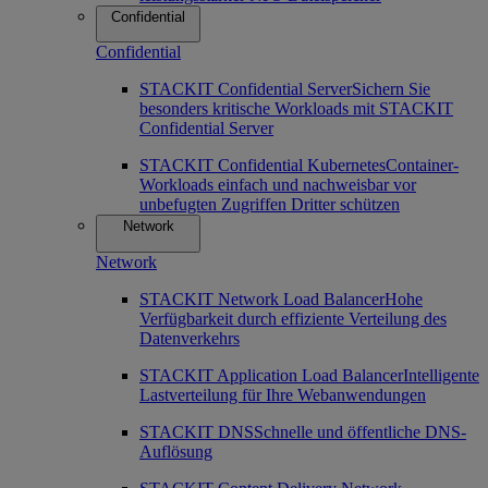
Confidential
Confidential
STACKIT Confidential Server
Sichern Sie
besonders kritische Workloads mit STACKIT
Confidential Server
STACKIT Confidential Kubernetes
Container-
Workloads einfach und nachweisbar vor
unbefugten Zugriffen Dritter schützen
Network
Network
STACKIT Network Load Balancer
Hohe
Verfügbarkeit durch effiziente Verteilung des
Datenverkehrs
STACKIT Application Load Balancer
Intelligente
Lastverteilung für Ihre Webanwendungen
STACKIT DNS
Schnelle und öffentliche DNS-
Auflösung