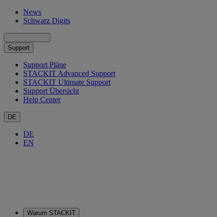
News
Schwarz Digits
Support
Support Pläne
STACKIT Advanced Support
STACKIT Ultimate Support
Support Übersicht
Help Center
DE
DE
EN
Warum STACKIT