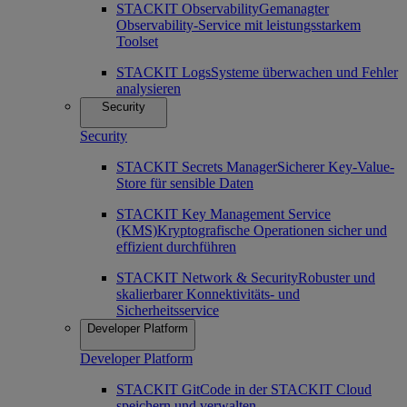
STACKIT Observability
Gemanagter
Observability-Service mit leistungsstarkem
Toolset
STACKIT Logs
Systeme überwachen und Fehler
analysieren
Security
Security
STACKIT Secrets Manager
Sicherer Key-Value-
Store für sensible Daten
STACKIT Key Management Service
(KMS)
Kryptografische Operationen sicher und
effizient durchführen
STACKIT Network & Security
Robuster und
skalierbarer Konnektivitäts- und
Sicherheitsservice
Developer Platform
Developer Platform
STACKIT Git
Code in der STACKIT Cloud
speichern und verwalten