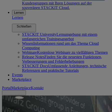
Kundengruppen mit Ihren Lösungen auf der
souveränen STACKIT Cloud.
Lernen
Lernen
Schließen
STACKIT University
Lernumgebung mit einem
umfangreichen Trainingsangebot
Wissen
Informationen rund um das Thema Cloud
Computing
Webinare
Kostenlose Webinare zu vielfältigen Themen
Release Notes
Finden Sie die neuesten Funktionen,
Verbesserungen und Fehlerbehebungen
STACKIT Docs
Umfassende Anleitungen, technische
Referenzen und praktische Tutorials
Events
Marketplace
Portal
Marketplace
Kontakt