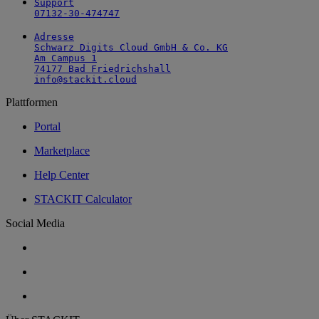
Support

07132-30-474747
Adresse

Schwarz Digits Cloud GmbH & Co. KG

Am Campus 1

74177 Bad Friedrichshall

info@stackit.cloud
Plattformen
Portal
Marketplace
Help Center
STACKIT Calculator
Social Media