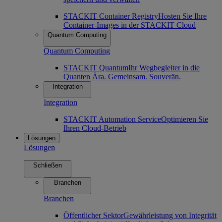
STACKIT Container Registry
Hosten Sie Ihre
Container-Images in der STACKIT Cloud
Quantum Computing
Quantum Computing
STACKIT Quantum
Ihr Wegbegleiter in die
Quanten Ära. Gemeinsam. Souverän.
Integration
Integration
STACKIT Automation Service
Optimieren Sie
Ihren Cloud-Betrieb
Lösungen
Lösungen
Schließen
Branchen
Branchen
Öffentlicher Sektor
Gewährleistung von Integrität