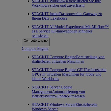
STACKIT Workflows
Orchestrieren Sie Ihre
Workflows sicher und zuverlässig
STACKIT Intake
Das souveräne Gateway zu
Ihrem Data Lakehouse
STACKIT AI Model Experiments
Mit MLflow™
as a Service KI-Innovationen schneller
realisieren.
Compute Engine
Compute Engine
STACKIT Compute Engine
Bereitstellung von
skalierbaren virtuellen Maschinen
STACKIT Compute Engine GPU
Rechenstarke
GPUs in virtuellen Maschinen für große und
kleine Workloads
STACKIT Server Update
Management
Automatisierung von
Betriebssystem-Update-Prozessen
STACKIT Windows Server
Einsatzbereite
Windows Server