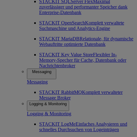
STACKIT SQLServer Flex
Maximal
zuverlässiger und performanter Speicher dank
Enterprise-Datenbank
STACKIT OpenSearch
Komplett verwaltete
Suchmaschine und Analytics-Engine
STACKIT MariaDB
Relationale, für dynamische
Webauftritte optimierte Datenbank
STACKIT Key Value Store
Flexibler In-
Memory-Specher für Cache, Datenbank oder
Nachrichtenbroker
Messaging
Messaging
STACKIT RabbitMQ
Komplett verwalteter
Message Broker
Logging & Monitoring
Logging & Monitoring
STACKIT LogMe
Einfaches Analysieren und
schnelles Durchsuchen von Logeinträgen