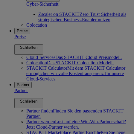
Cyber-Sicherheit
Zscaler on STACKIT
Zero-Trust-Sicherheit als
strategischen Business-Enabler nutzen
Colocation
Preise
Preise
Schließen
Cloud-Services
Das STACKIT Cloud Preismodell.
Colocation
Das STACKIT Colocation Modell.
STACKIT Calculator
Mit dem STACKIT Calculator
ermöglichen wir volle Kostentransparenz für unsere
Cloud-Services.
Partner
Partner
Schließen
Partner finden
Finden Sie den passenden STACKIT
Partner.
Partner werden
Lust auf eine Win-Win-Partnerschaft?
Jetzt Cloud-Partner werden.
STACKIT Marketplace Partner
Erschließen Sie neue