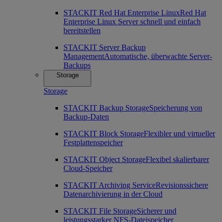
STACKIT Red Hat Enterprise Linux
Red Hat
Enterprise Linux Server schnell und einfach
bereitstellen
STACKIT Server Backup
Management
Automatische, überwachte Server-
Backups
Storage
Storage
STACKIT Backup Storage
Speicherung von
Backup-Daten
STACKIT Block Storage
Flexibler und virtueller
Festplattenspeicher
STACKIT Object Storage
Flexibel skalierbarer
Cloud-Speicher
STACKIT Archiving Service
Revisionssichere
Datenarchivierung in der Cloud
STACKIT File Storage
Sicherer und
leistungsstarker NFS-Dateispeicher