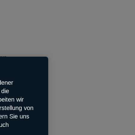
tzen
dener
 die
eiten wir
rstellung von
ern Sie uns
auch