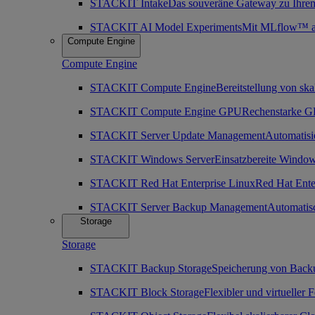
STACKIT Intake
Das souveräne Gateway zu Ihre
STACKIT AI Model Experiments
Mit MLflow™ as 
Compute Engine
Compute Engine
STACKIT Compute Engine
Bereitstellung von ska
STACKIT Compute Engine GPU
Rechenstarke GP
STACKIT Server Update Management
Automatisi
STACKIT Windows Server
Einsatzbereite Window
STACKIT Red Hat Enterprise Linux
Red Hat Enter
STACKIT Server Backup Management
Automatis
Storage
Storage
STACKIT Backup Storage
Speicherung von Back
STACKIT Block Storage
Flexibler und virtueller 