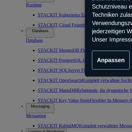
Runtime
Schutzniveau e
Techniken zula
STACKIT Kubernetes Engine (SKE)
Robuster, sk
Verwendungszwe
STACKIT Cloud Foundry
Vorkonfiguration der Cl
jederzeitigen W
Database
Unser Impress
Database
STACKIT MongoDB Flex
Komplettverwaltete nic
Anpassen
STACKIT PostgreSQL Flex
Komplett verwaltete o
STACKIT SQLServer Flex
Maximal zuverlässiger
STACKIT OpenSearch
Komplett verwaltete Such
STACKIT MariaDB
Relationale, für dynamische 
STACKIT Key Value Store
Flexibler In-Memory-S
Messaging
Messaging
STACKIT RabbitMQ
Komplett verwalteter Messa
Logging & Monitoring