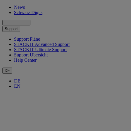
News
Schwarz Digits
Support
Support Pläne
STACKIT Advanced Support
STACKIT Ultimate Support
Support Übersicht
Help Center
DE
DE
EN