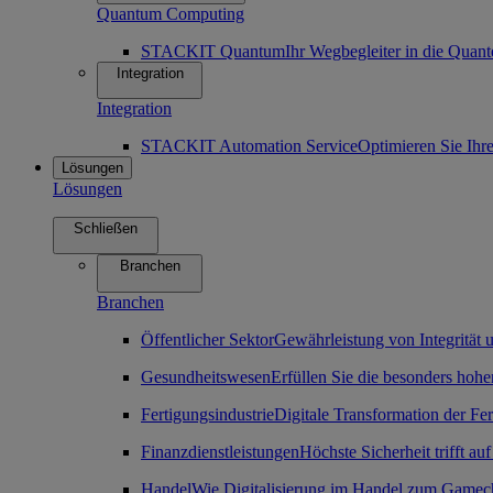
Quantum Computing
STACKIT Quantum
Ihr Wegbegleiter in die Qua
Integration
Integration
STACKIT Automation Service
Optimieren Sie Ihr
Lösungen
Lösungen
Schließen
Branchen
Branchen
Öffentlicher Sektor
Gewährleistung von Integrität u
Gesundheitswesen
Erfüllen Sie die besonders ho
Fertigungsindustrie
Digitale Transformation der Fe
Finanzdienstleistungen
Höchste Sicherheit trifft auf
Handel
Wie Digitalisierung im Handel zum Gamec