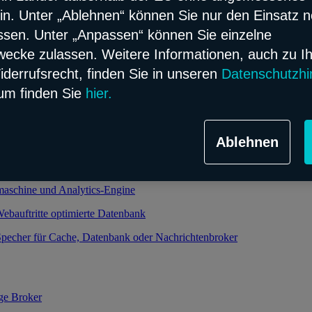
in. Unter „Ablehnen“ können Sie nur den Einsatz 
ssen. Unter „Anpassen“ können Sie einzelne
alierbarer und verwalteter Kubernetes-Service
cke zulassen. Weitere Informationen, auch zu I
oud-Infrastruktur
iderrufsrecht, finden Sie in unseren
Datenschutzhi
um finden Sie
hier.
ht relationale Datenbank im Flex Modell
Ablehnen
bjekt-relationale Datenbank im Flex Modell
 und performanter Speicher dank Enterprise-Datenbank
maschine und Analytics-Engine
Webauftritte optimierte Datenbank
pecher für Cache, Datenbank oder Nachrichtenbroker
ge Broker