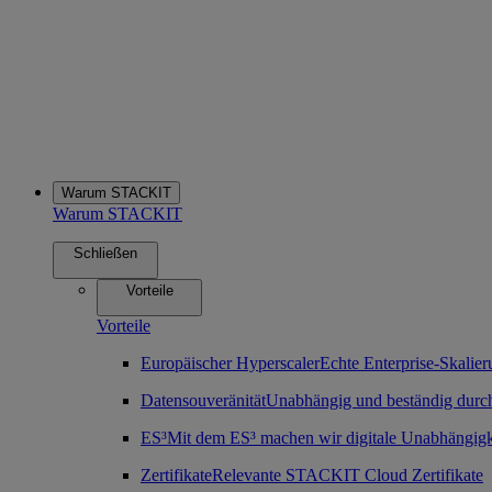
Warum STACKIT
Warum STACKIT
Schließen
Vorteile
Vorteile
Europäischer Hyperscaler
Echte Enterprise-Skalier
Datensouveränität
Unabhängig und beständig durch
ES³
Mit dem ES³ machen wir digitale Unabhängigk
Zertifikate
Relevante STACKIT Cloud Zertifikate