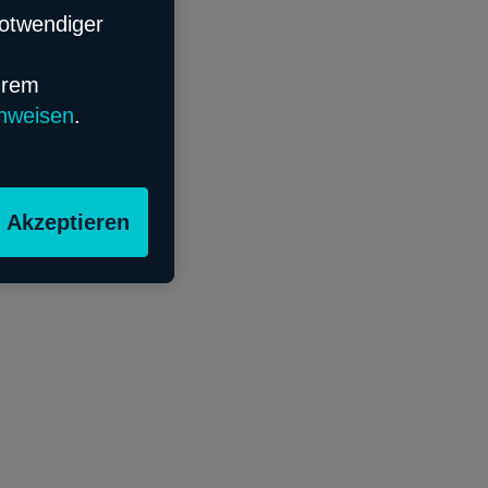
notwendiger
hrem
nweisen
.
Akzeptieren