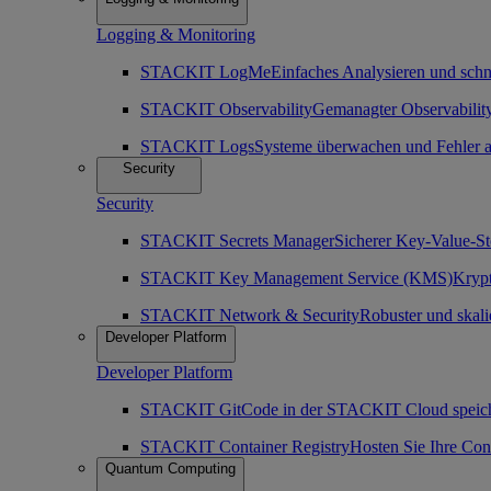
Logging & Monitoring
STACKIT LogMe
Einfaches Analysieren und sch
STACKIT Observability
Gemanagter Observability
STACKIT Logs
Systeme überwachen und Fehler a
Security
Security
STACKIT Secrets Manager
Sicherer Key-Value-St
STACKIT Key Management Service (KMS)
Krypt
STACKIT Network & Security
Robuster und skali
Developer Platform
Developer Platform
STACKIT Git
Code in der STACKIT Cloud speich
STACKIT Container Registry
Hosten Sie Ihre Co
Quantum Computing