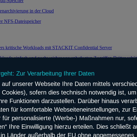
oud-Speicher
enarchivierung in der Cloud
ker NFS-Dateispeicher
ers kritische Workloads mit STACKIT Confidential Server
loads einfach und nachweisbar vor unbefugten Zugriffen Dritter schü
rgeht: Zur Verarbeitung Ihrer Daten
 auf unserer Webseite Ihre Daten mittels verschie
keit durch effiziente Verteilung des Datenverkehrs
 Cookies), sofern dies technisch notwendig ist, um
e Lastverteilung für Ihre Webanwendungen
hre Funktionen darzustellen. Darüber hinaus verarb
flösung
ten für komfortable Webseiteneinstellungen, zur E
ach und zuverlässig Network Content verteilen
er für personalisierte (Werbe-) Maßnahmen nur, sof
“ Ihre Einwilligung hierzu erteilen. Dies schließt 
erbarer Konnektivitäts- und Sicherheitsservice
s in Länder außerhalb der EU ohne angemessenes