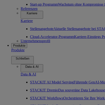
Start-up Programm
Wachstum ohne Kompromisse für
Referenzen
Karriere
Karriere
Stellenangebote
Aktuelle Stellenangebote bei ST
Cloud-Accelerator-Programm
Karriere-Einstiegs
Unternehmensprofil
Produkte
Produkte
Schließen
Data & AI
Data & AI
STACKIT AI Model Serving
Führende GenAI-Mode
STACKIT Dremio
Das souveräne Data Lakehouse
STACKIT Workflows
Orchestrieren Sie Ihre Work