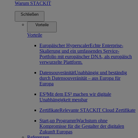
Warum STACKIT
Schließen
Vorteile
Vorteile
Europäischer Hyperscaler
Echte Enterprise-
Skalierung und ein umfassendes Service-
Portfolio mit europäischer DNA, als europäisch
verwurzelte Plattform.
Datensouveränität
Unabhängig und beständig
durch Datensouveränität – aus Europa für
Europa
ES³
Mit dem ES³ machen wir digitale
Unabhängigkeit messbar
Zertifikate
Relevante STACKIT Cloud Zertifikate
Start-up Programm
Wachstum ohne
Kompromisse für die Gestalter der digitalen
Zukunft Europas
Referenzen