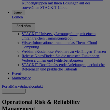
Kundengruppen mit Ihren Lösungen auf der
souveränen STACKIT Cloud.
Lernen
Lernen
Schließen
STACKIT University
Lernumgebung mit einem
umfangreichen Trainingsangebot
Wissen
Informationen rund um das Thema Cloud
Computing
Webinare
Kostenlose Webinare zu vielfältigen Themen
Release Notes
Finden Sie die neuesten Funktionen,
Verbesserungen und Fehlerbehebungen
STACKIT Docs
Umfassende Anleitungen, technische
Referenzen und praktische Tutorials
Events
Marketplace
Portal
Marketplace
Kontakt
Operational Risk & Reliability
Management