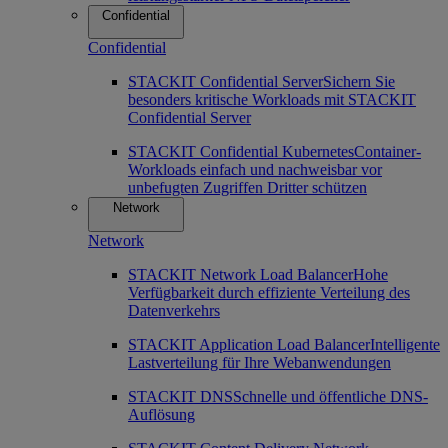
Confidential
Confidential
STACKIT Confidential Server
Sichern Sie
besonders kritische Workloads mit STACKIT
Confidential Server
STACKIT Confidential Kubernetes
Container-
Workloads einfach und nachweisbar vor
unbefugten Zugriffen Dritter schützen
Network
Network
STACKIT Network Load Balancer
Hohe
Verfügbarkeit durch effiziente Verteilung des
Datenverkehrs
STACKIT Application Load Balancer
Intelligente
Lastverteilung für Ihre Webanwendungen
STACKIT DNS
Schnelle und öffentliche DNS-
Auflösung