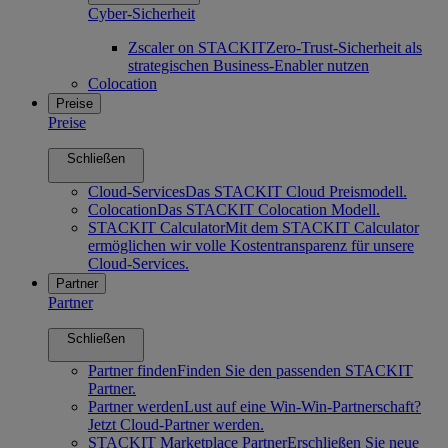
Cyber-Sicherheit
Zscaler on STACKIT
Zero-Trust-Sicherheit als
strategischen Business-Enabler nutzen
Colocation
Preise
Preise
Schließen
Cloud-Services
Das STACKIT Cloud Preismodell.
Colocation
Das STACKIT Colocation Modell.
STACKIT Calculator
Mit dem STACKIT Calculator
ermöglichen wir volle Kostentransparenz für unsere
Cloud-Services.
Partner
Partner
Schließen
Partner finden
Finden Sie den passenden STACKIT
Partner.
Partner werden
Lust auf eine Win-Win-Partnerschaft?
Jetzt Cloud-Partner werden.
STACKIT Marketplace Partner
Erschließen Sie neue