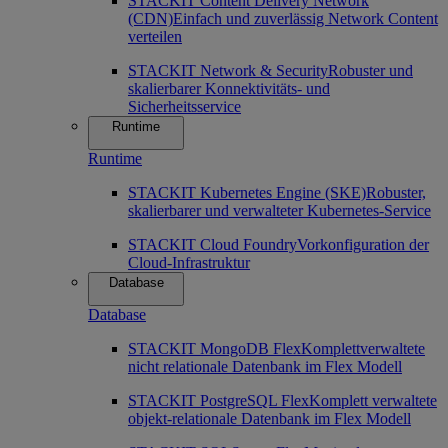
STACKIT Content Delivery Network
(CDN)
Einfach und zuverlässig Network Content
verteilen
STACKIT Network & Security
Robuster und
skalierbarer Konnektivitäts- und
Sicherheitsservice
Runtime
Runtime
STACKIT Kubernetes Engine (SKE)
Robuster,
skalierbarer und verwalteter Kubernetes-Service
STACKIT Cloud Foundry
Vorkonfiguration der
Cloud-Infrastruktur
Database
Database
STACKIT MongoDB Flex
Komplettverwaltete
nicht relationale Datenbank im Flex Modell
STACKIT PostgreSQL Flex
Komplett verwaltete
objekt-relationale Datenbank im Flex Modell