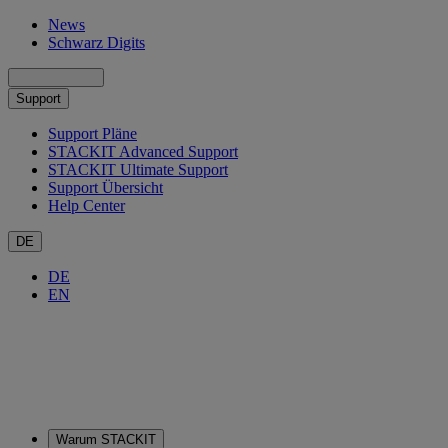
News
Schwarz Digits
Support
Support Pläne
STACKIT Advanced Support
STACKIT Ultimate Support
Support Übersicht
Help Center
DE
DE
EN
Warum STACKIT