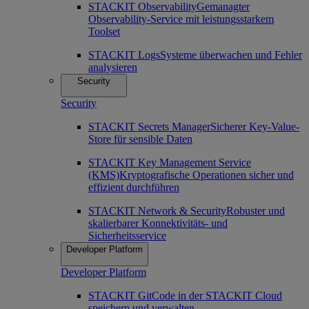
STACKIT Observability
Gemanagter
Observability-Service mit leistungsstarkem
Toolset
STACKIT Logs
Systeme überwachen und Fehler
analysieren
Security
Security
STACKIT Secrets Manager
Sicherer Key-Value-
Store für sensible Daten
STACKIT Key Management Service
(KMS)
Kryptografische Operationen sicher und
effizient durchführen
STACKIT Network & Security
Robuster und
skalierbarer Konnektivitäts- und
Sicherheitsservice
Developer Platform
Developer Platform
STACKIT Git
Code in der STACKIT Cloud
speichern und verwalten