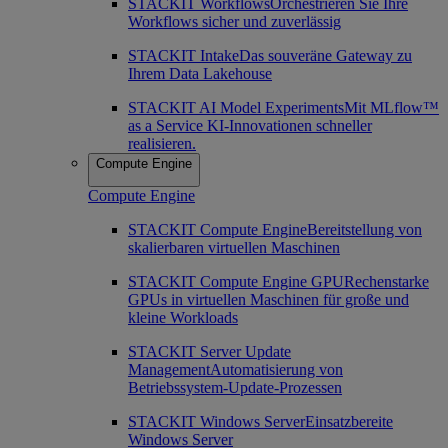
STACKIT Workflows
Orchestrieren Sie Ihre
Workflows sicher und zuverlässig
STACKIT Intake
Das souveräne Gateway zu
Ihrem Data Lakehouse
STACKIT AI Model Experiments
Mit MLflow™
as a Service KI-Innovationen schneller
realisieren.
Compute Engine
Compute Engine
STACKIT Compute Engine
Bereitstellung von
skalierbaren virtuellen Maschinen
STACKIT Compute Engine GPU
Rechenstarke
GPUs in virtuellen Maschinen für große und
kleine Workloads
STACKIT Server Update
Management
Automatisierung von
Betriebssystem-Update-Prozessen
STACKIT Windows Server
Einsatzbereite
Windows Server