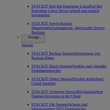
STACKIT Red Hat Enterprise Linux
Red Hat
Enterprise Linux Server schnell und einfach
bereitstellen
STACKIT Server Backup
Management
Automatische, überwachte Server-
Backups
Storage
Storage
STACKIT Backup Storage
Speicherung von
Backup-Daten
STACKIT Block Storage
Flexibler und virtueller
Festplattenspeicher
STACKIT Object Storage
Flexibel skalierbarer
Cloud-Speicher
STACKIT Archiving Service
Revisionssichere
Datenarchivierung in der Cloud
STACKIT File Storage
Sicherer und
leistungsstarker NFS-Dateispeicher