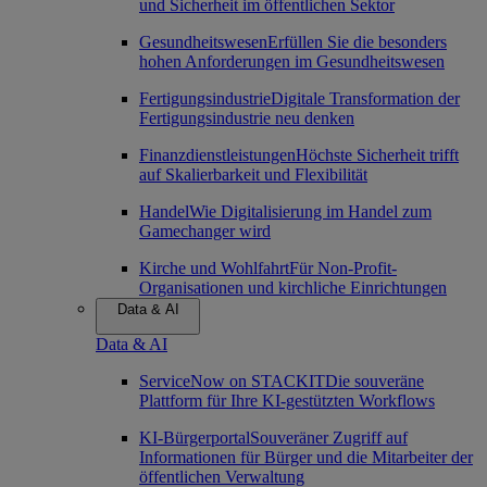
und Sicherheit im öffentlichen Sektor
Gesundheitswesen
Erfüllen Sie die besonders
hohen Anforderungen im Gesundheitswesen
Fertigungsindustrie
Digitale Transformation der
Fertigungsindustrie neu denken
Finanzdienstleistungen
Höchste Sicherheit trifft
auf Skalierbarkeit und Flexibilität
Handel
Wie Digitalisierung im Handel zum
Gamechanger wird
Kirche und Wohlfahrt
Für Non-Profit-
Organisationen und kirchliche Einrichtungen
Data & AI
Data & AI
ServiceNow on STACKIT
Die souveräne
Plattform für Ihre KI-gestützten Workflows
KI-Bürgerportal
Souveräner Zugriff auf
Informationen für Bürger und die Mitarbeiter der
öffentlichen Verwaltung