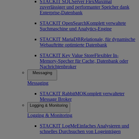
STACKIT SQLServer Flex
Maximal
zuverlässiger und performanter Speicher dank
Enterprise-Datenbank
STACKIT OpenSearch
Komplett verwaltete
Suchmaschine und Analytics-Engine
STACKIT MariaDB
Relationale, für dynamische
Webauftritte optimierte Datenbank
STACKIT Key Value Store
Flexibler In-
Memory-Specher für Cache, Datenbank oder
Nachrichtenbroker
Messaging
Messaging
STACKIT RabbitMQ
Komplett verwalteter
Message Broker
Logging & Monitoring
Logging & Monitoring
STACKIT LogMe
Einfaches Analysieren und
schnelles Durchsuchen von Logeinträgen