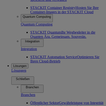
STACKIT Container Registry
Hosten Sie Ihre
Container-Images in der STACKIT Cloud
Quantum Computing
Quantum Computing
STACKIT Quantum
Ihr Wegbegleiter in die
Quanten Ära. Gemeinsam. Souverän.
Integration
Integration
STACKIT Automation Service
Optimieren Sie
Ihren Cloud-Betrieb
Lösungen
Lösungen
Schließen
Branchen
Branchen
Öffentlicher Sektor
Gewährleistung von Integrität